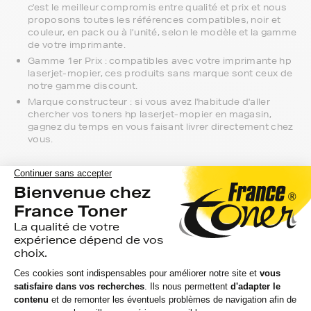
c'est le meilleur compromis entre qualité et prix et nous
proposons toutes les références compatibles, noir et
couleur, en pack ou à l’unité, selon le modèle et la gamme
de votre imprimante.
Gamme 1er Prix : compatibles avec votre imprimante hp
laserjet-mopier, ces produits sans marque sont ceux de
notre gamme discount.
Marque constructeur : si vous avez l'habitude d'aller
chercher vos toners hp laserjet-mopier en magasin,
gagnez du temps en vous faisant livrer directement chez
vous.
Si vous avez la moindre question sur la
compatibilité de votre produit avec votre
imprimante hp laserjet-mopier, nous
sommes à votre écoute.
Notre équipe de conseillers saura vous accompagner sur le
meilleur choix ou sur l'installation de vos toners. Ils sont
disponibles soit par message au sein de votre espace client
ou directement par téléphone.