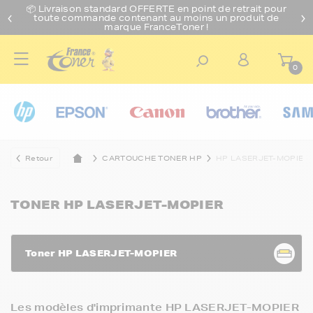
📦 Livraison standard O
FFERTE
en point de retrait pour
toute commande contenant au moins un produit de
marque FranceToner !
0
Retour
CARTOUCHE TONER HP
HP LASERJET-MOPIER
TONER HP LASERJET-MOPIER
Toner HP LASERJET-MOPIER
Les modèles d'imprimante HP LASERJET-MOPIER