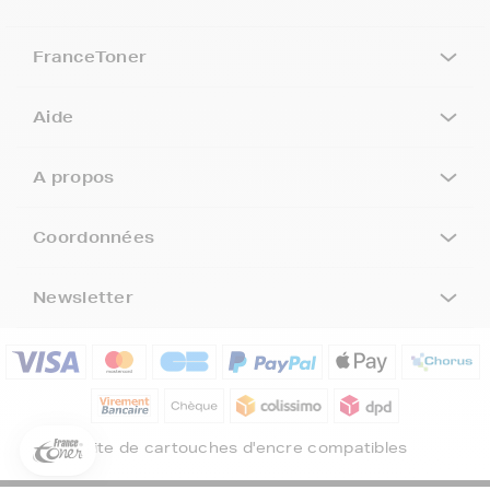
FranceToner
Aide
A propos
Coordonnées
Newsletter
5€ offerts sur votre 1ère
commande !
5
€
Inscrivez-vous à notre newsletter, suivez notre actualité et
bénéficiez immédiatement
d’une remise de 5€
sur votre 1ère
Site de cartouches d'encre compatibles
commande * !