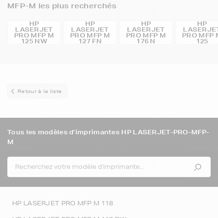
MFP-M les plus recherchés
HP
HP
HP
HP
LASERJET
LASERJET
LASERJET
LASERJE
PRO MFP M
PRO MFP M
PRO MFP M
PRO MFP 
125 NW
127 FN
176 N
125
Retour à la liste
Tous les modèles d'imprimantes HP LASERJET-PRO-MFP-
M
HP LASERJET PRO MFP M 118