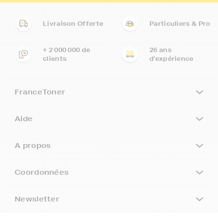
Livraison Offerte
Particuliers & Pro
+ 2 000 000 de
26 ans
clients
d'expérience
FranceToner
Aide
A propos
Coordonnées
5€ offerts sur votre 1ère
commande !
Newsletter
5
€