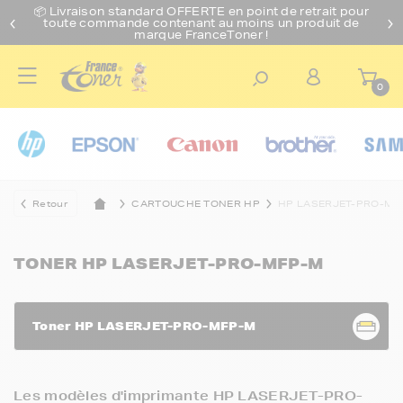
📦 Livraison standard O
FFERTE
en point de retrait pour
toute commande contenant au moins un produit de
marque FranceToner !
0
Retour
CARTOUCHE TONER HP
HP LASERJET-PRO-MF
TONER HP LASERJET-PRO-MFP-M
Toner HP LASERJET-PRO-MFP-M
Les modèles d'imprimante HP LASERJET-PRO-