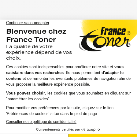
Vous êtes à un clic de vos toners pour hp
laserjet-pro-mfp-m au prix le plus bas.
FranceToner vous propose plus de 300 000 références de
toners dont les produits de votre imprimante hp laserjet-
pro-mfp-m.
Pour les professionnels ou particuliers, notre mission reste
la même depuis plus de 20 ans : le meilleur rapport qualité
prix sur l'ensemble des références hp laserjet-pro-mfp-m.
Vous aurez la possibilité de choisir entre 3
niveaux de gamme pour vos toners hp
laserjet-pro-mfp-m :
Marque FranceToner : on vous offre la livraison en point
de retrait et tous les produits sont garantis 2 ans. 100%
compatible avec votre imprimante hp laserjet-pro-mfp-
m, c'est le meilleur compromis entre qualité et prix et