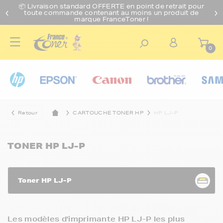
📦 Livraison standard O
FFERTE
en point de retrait pour
toute commande contenant au moins un produit de
marque FranceToner !
0
Retour
CARTOUCHE TONER HP
HP LJ-P
TONER HP LJ-P
Toner HP LJ-P
Les modèles d'imprimante HP LJ-P les plus