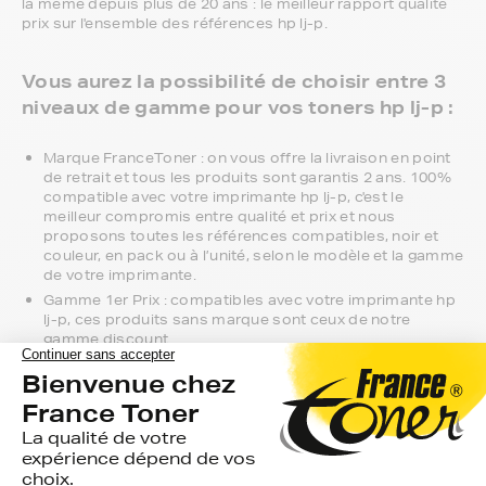
la même depuis plus de 20 ans : le meilleur rapport qualité
prix sur l'ensemble des références hp lj-p.
Vous aurez la possibilité de choisir entre 3
niveaux de gamme pour vos toners hp lj-p :
Marque FranceToner : on vous offre la livraison en point
de retrait et tous les produits sont garantis 2 ans. 100%
compatible avec votre imprimante hp lj-p, c'est le
meilleur compromis entre qualité et prix et nous
proposons toutes les références compatibles, noir et
couleur, en pack ou à l’unité, selon le modèle et la gamme
de votre imprimante.
Gamme 1er Prix : compatibles avec votre imprimante hp
lj-p, ces produits sans marque sont ceux de notre
gamme discount.
Marque constructeur : si vous avez l'habitude d'aller
chercher vos toners hp lj-p en magasin, gagnez du
temps en vous faisant livrer directement chez vous.
Si vous avez la moindre question sur la