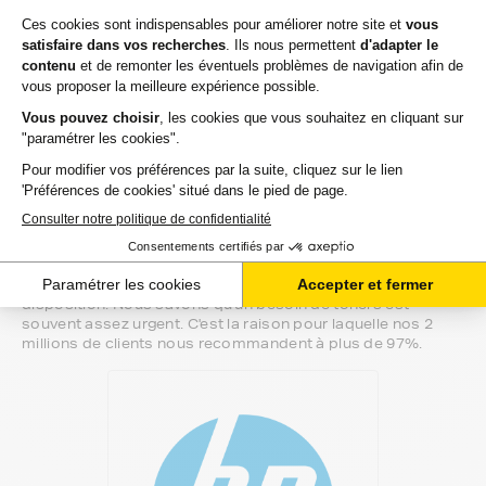
compatibilité de votre produit avec votre
imprimante hp lj-p, nous sommes à votre
écoute.
Notre équipe de conseillers saura vous accompagner sur le
meilleur choix ou sur l'installation de vos toners. Ils sont
disponibles soit par message au sein de votre espace client
ou directement par téléphone.
Une fois votre choix effectué, votre paiement est effectué
de manière complètement sécurisée. Plusieurs moyens de
paiements sont proposés selon vos besoins.
Il ne reste plus à vos toners pour hp lj-p de quitter notre
entrepôt. Vous saurez à tout moment où se trouve votre
commande grâce au lien de suivi que nous vous mettons à
disposition. Nous savons qu'un besoin de toners est
souvent assez urgent. C'est la raison pour laquelle nos 2
millions de clients nous recommandent à plus de 97%.