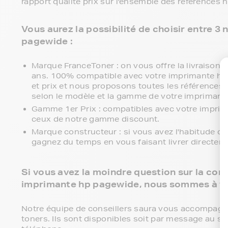
rapport qualité prix sur l'ensemble des références 
Vous aurez la possibilité de choisir entre 
pagewide :
Marque FranceToner : on vous offre la livraison en
ans. 100% compatible avec votre imprimante hp p
et prix et nous proposons toutes les références c
selon le modèle et la gamme de votre imprimant
Gamme 1er Prix : compatibles avec votre impri
ceux de notre gamme discount.
Marque constructeur : si vous avez l'habitude d
gagnez du temps en vous faisant livrer directem
Si vous avez la moindre question sur la comp
imprimante hp pagewide, nous sommes à vo
Notre équipe de conseillers saura vous accompagner 
toners. Ils sont disponibles soit par message au se