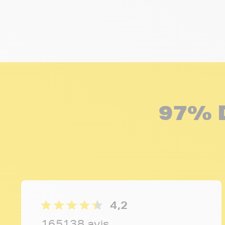
97% 
4,2
165138 avis