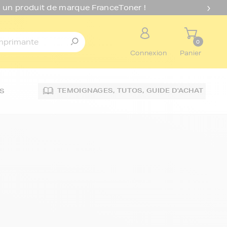
 un produit de marque FranceToner !
0
Connexion
Panier
TEMOIGNAGES,
TUTOS,
GUIDE D'ACHAT
S