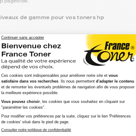
hp pagewide.
3 niveaux de gamme pour vos toners hp
 point de retrait et tous les produits sont garantis 2
agewide, c'est le meilleur compromis entre qualité
ompatibles, noir et couleur, en pack ou à l’unité,
e.
mante hp pagewide, ces produits sans marque sont
'aller chercher vos toners hp pagewide en magasin,
ent chez vous.
atibilité de votre produit avec votre
tre écoute.
sur le meilleur choix ou sur l'installation de vos
in de votre espace client ou directement par