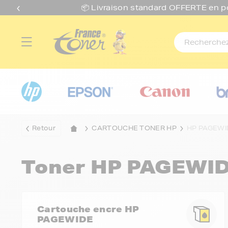
📦 Livraison standard O
FFERTE
en p
Retour
CARTOUCHE TONER HP
HP PAGEWI
Toner HP PAGEWI
Cartouche encre HP
PAGEWIDE