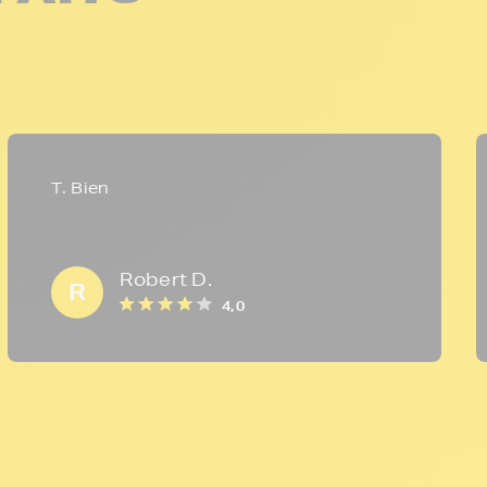
T. Bien
Robert D.
R
4,0