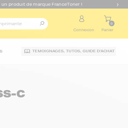
 un produit de marque FranceToner !
0
Connexion
Panier
TEMOIGNAGES,
TUTOS,
GUIDE D'ACHAT
S
SS-C