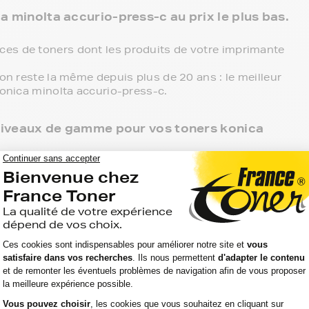
a minolta accurio-press-c au prix le plus bas.
es de toners dont les produits de votre imprimante
ion reste la même depuis plus de 20 ans : le meilleur
konica minolta accurio-press-c.
3 niveaux de gamme pour vos toners konica
 point de retrait et tous les produits sont garantis 2
ca minolta accurio-press-c, c'est le meilleur
s toutes les références compatibles, noir et couleur,
e de votre imprimante.
ante konica minolta accurio-press-c, ces produits
t.
aller chercher vos toners konica minolta accurio-
sant livrer directement chez vous.