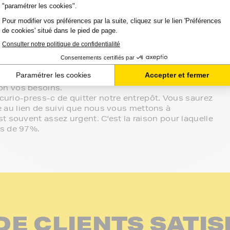
atibilité de votre produit avec votre
, nous sommes à votre écoute.
sur le meilleur choix ou sur l'installation de vos
in de votre espace client ou directement par
effectué de manière complètement sécurisée.
on vos besoins.
ccurio-press-c de quitter notre entrepôt. Vous saurez
au lien de suivi que nous vous mettons à
t souvent assez urgent. C'est la raison pour laquelle
us de 97%.
DE CLIENTS SATIS