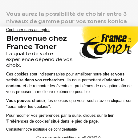
Vous aurez la possibilité de choisir entre 3
niveaux de gamme pour vos toners konica
minolta pagepro :
Marque FranceToner : on vous offre la livraison en point
de retrait et tous les produits sont garantis 2 ans. 100%
compatible avec votre imprimante konica minolta
pagepro, c'est le meilleur compromis entre qualité et prix
et nous proposons toutes les références compatibles,
noir et couleur, en pack ou à l’unité, selon le modèle et la
gamme de votre imprimante.
Gamme 1er Prix : compatibles avec votre imprimante
konica minolta pagepro, ces produits sans marque sont
ceux de notre gamme discount.
Marque constructeur : si vous avez l'habitude d'aller
chercher vos toners konica minolta pagepro en magasin,
gagnez du temps en vous faisant livrer directement chez
vous.
Si vous avez la moindre question sur la