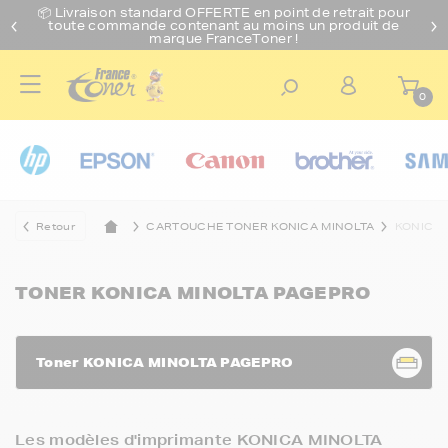
📦 Livraison standard O
FFERTE
en point de retrait pour
toute commande contenant au moins un produit de
marque FranceToner !
0
Retour
CARTOUCHE TONER KONICA MINOLTA
KONICA 
TONER KONICA MINOLTA PAGEPRO
Toner KONICA MINOLTA PAGEPRO
Les modèles d'imprimante KONICA MINOLTA