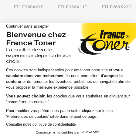
FTLE260A21E
FTLE260A11E
FTLE260X22G
Vous êtes à un clic de vos toners pour
lexmark e au prix le plus bas.
FranceToner vous propose plus de 300 000 références de
toners dont les produits de votre imprimante lexmark e.
Pour les professionnels ou particuliers, notre mission reste
la même depuis plus de 20 ans : le meilleur rapport qualité
prix sur l'ensemble des références lexmark e.
Vous aurez la possibilité de choisir entre 3
niveaux de gamme pour vos toners lexmark
e :
Marque FranceToner : on vous offre la livraison en point
de retrait et tous les produits sont garantis 2 ans. 100%
compatible avec votre imprimante lexmark e, c'est le