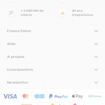
+ 2 000 000 de
26 ans
clients
d'expérience
FranceToner
Aide
A propos
Coordonnées
Newsletter
5€ offerts sur votre 1ère
commande !