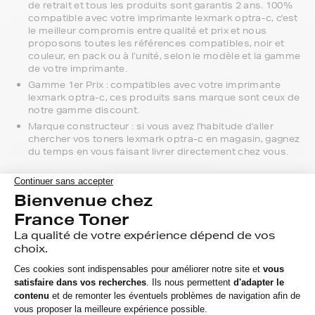
de retrait et tous les produits sont garantis 2 ans. 100%
compatible avec votre imprimante lexmark optra-c, c'est
le meilleur compromis entre qualité et prix et nous
proposons toutes les références compatibles, noir et
couleur, en pack ou à l’unité, selon le modèle et la gamme
de votre imprimante.
Gamme 1er Prix : compatibles avec votre imprimante
lexmark optra-c, ces produits sans marque sont ceux de
notre gamme discount.
Marque constructeur : si vous avez l'habitude d'aller
chercher vos toners lexmark optra-c en magasin, gagnez
du temps en vous faisant livrer directement chez vous.
Si vous avez la moindre question sur la
compatibilité de votre produit avec votre
imprimante lexmark optra-c, nous sommes
à votre écoute.
Notre équipe de conseillers saura vous accompagner sur le
meilleur choix ou sur l'installation de vos toners. Ils sont
disponibles soit par message au sein de votre espace client
ou directement par téléphone.