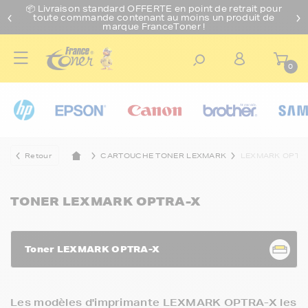
📦 Livraison standard O
FFERTE
en point de retrait pour
toute commande contenant au moins un produit de
marque FranceToner !
0
Retour
CARTOUCHE TONER LEXMARK
LEXMARK OPTR
TONER LEXMARK OPTRA-X
Toner LEXMARK OPTRA-X
Les modèles d'imprimante LEXMARK OPTRA-X les