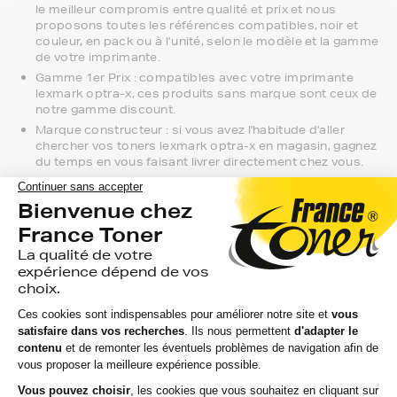
le meilleur compromis entre qualité et prix et nous
proposons toutes les références compatibles, noir et
couleur, en pack ou à l’unité, selon le modèle et la gamme
de votre imprimante.
Gamme 1er Prix : compatibles avec votre imprimante
lexmark optra-x, ces produits sans marque sont ceux de
notre gamme discount.
Marque constructeur : si vous avez l'habitude d'aller
chercher vos toners lexmark optra-x en magasin, gagnez
du temps en vous faisant livrer directement chez vous.
Si vous avez la moindre question sur la
compatibilité de votre produit avec votre
imprimante lexmark optra-x, nous sommes
à votre écoute.
Notre équipe de conseillers saura vous accompagner sur le
meilleur choix ou sur l'installation de vos toners. Ils sont
disponibles soit par message au sein de votre espace client
ou directement par téléphone.
Une fois votre choix effectué, votre paiement est effectué