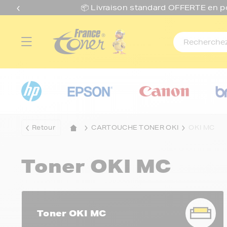
📦 Livraison standard O
FFERTE
en p
Retour
CARTOUCHE TONER OKI
OKI MC
Toner OKI MC
Toner OKI MC