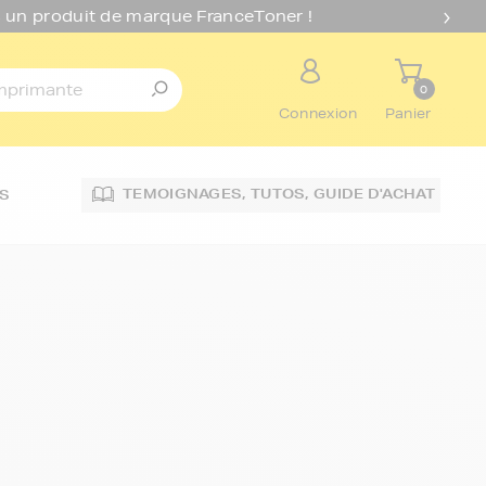
 un produit de marque FranceToner !
0
Connexion
Panier
TEMOIGNAGES,
TUTOS,
GUIDE D'ACHAT
S