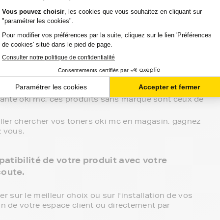
ki mc.
3 niveaux de gamme pour vos toners oki mc :
 point de retrait et tous les produits sont garantis 2
c, c'est le meilleur compromis entre qualité et prix
es, noir et couleur, en pack ou à l’unité, selon le
ante oki mc, ces produits sans marque sont ceux de
aller chercher vos toners oki mc en magasin, gagnez
z vous.
atibilité de votre produit avec votre
coute.
sur le meilleur choix ou sur l'installation de vos
in de votre espace client ou directement par