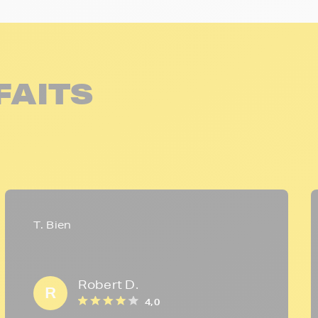
FAITS
T. Bien
Robert D.
R
4,0