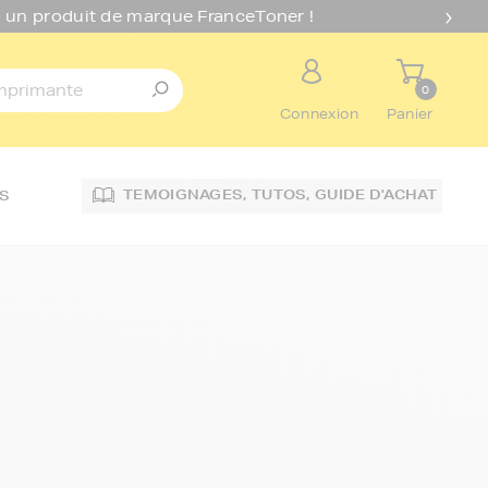
 un produit de marque FranceToner !
0
Connexion
Panier
TEMOIGNAGES,
TUTOS,
GUIDE D'ACHAT
S