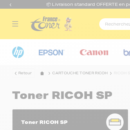
📦 Livraison standard O
FFERTE
en p
Retour
CARTOUCHE TONER RICOH
RICOH 
Toner RICOH SP
Toner RICOH SP