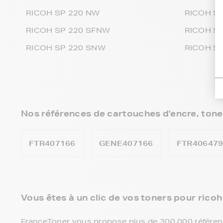
RICOH SP 220 NW
RICOH S
RICOH SP 220 SFNW
RICOH SP
RICOH SP 220 SNW
RICOH SP
Nos références de cartouches d'encre, tone
FTR407166
GENE407166
FTR40647
Vous êtes à un clic de vos toners pour ricoh 
FranceToner vous propose plus de 300 000 référenc