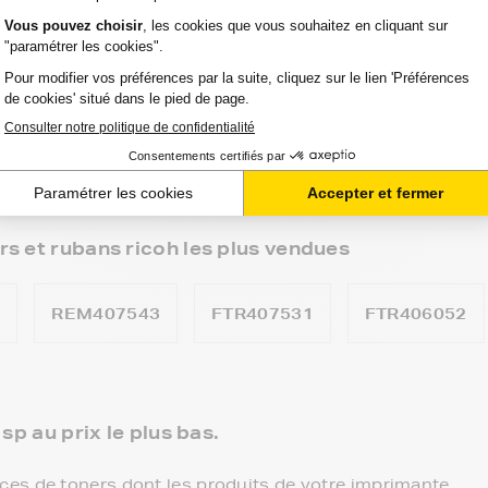
P 377 SFNWX
RICOH SP C 252 SF
 400
RICOH SP C 260
 400 DN
RICOH SP C 260 DNW
rs et rubans ricoh les plus vendues
9
REM407543
FTR407531
FTR406052
sp au prix le plus bas.
es de toners dont les produits de votre imprimante