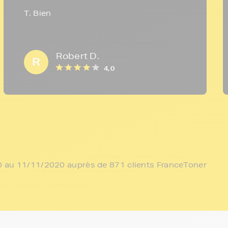
T. Bien
Robert D.
R
4,0
/10 au 11/11/2020 auprès de 871 clients FranceToner