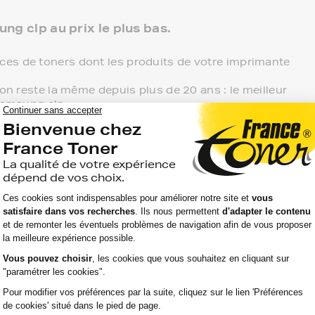
ng clp au prix le plus bas.
es de toners dont les produits de votre imprimante
ion reste la même depuis plus de 20 ans : le meilleur
 samsung clp.
 3 niveaux de gamme pour vos toners samsung
 point de retrait et tous les produits sont garantis 2
ung clp, c'est le meilleur compromis entre qualité
ompatibles, noir et couleur, en pack ou à l’unité,
e.
mante samsung clp, ces produits sans marque sont
'aller chercher vos toners samsung clp en magasin,
ent chez vous.