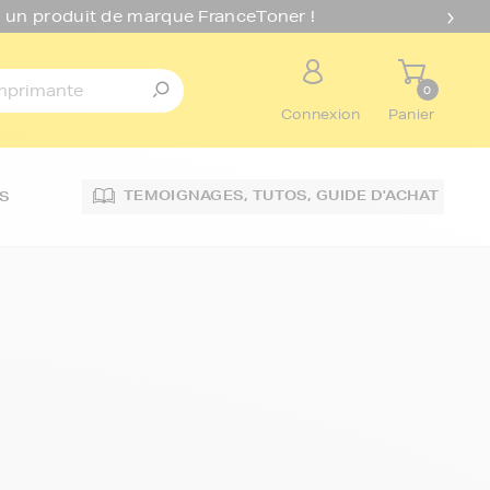
 un produit de marque FranceToner !
0
Connexion
Panier
TEMOIGNAGES,
TUTOS,
GUIDE D'ACHAT
S