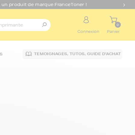
 un produit de marque FranceToner !
0
Connexion
Panier
TEMOIGNAGES,
TUTOS,
GUIDE D'ACHAT
S