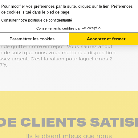
s à votre écoute.
sur le meilleur choix ou sur l'installation de vos
in de votre espace client ou directement par
effectué de manière complètement sécurisée.
on vos besoins.
r de quitter notre entrepôt. Vous saurez à tout
 de suivi que nous vous mettons à disposition.
ez urgent. C'est la raison pour laquelle nos 2
97%.
DE CLIENTS SATIS
Ils le disent mieux que nous