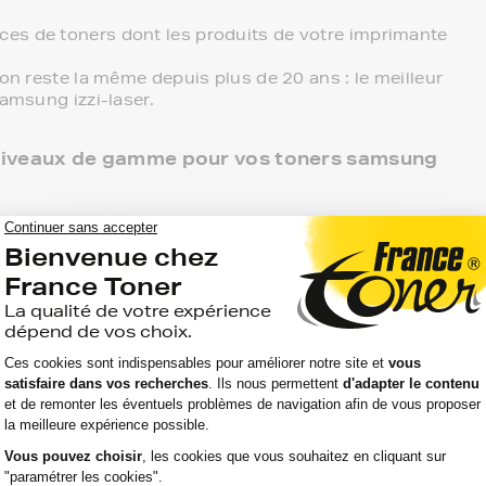
es de toners dont les produits de votre imprimante
ion reste la même depuis plus de 20 ans : le meilleur
samsung izzi-laser.
 3 niveaux de gamme pour vos toners samsung
 point de retrait et tous les produits sont garantis 2
ung izzi-laser, c'est le meilleur compromis entre
rences compatibles, noir et couleur, en pack ou à
primante.
ante samsung izzi-laser, ces produits sans marque
aller chercher vos toners samsung izzi-laser en
r directement chez vous.
atibilité de votre produit avec votre