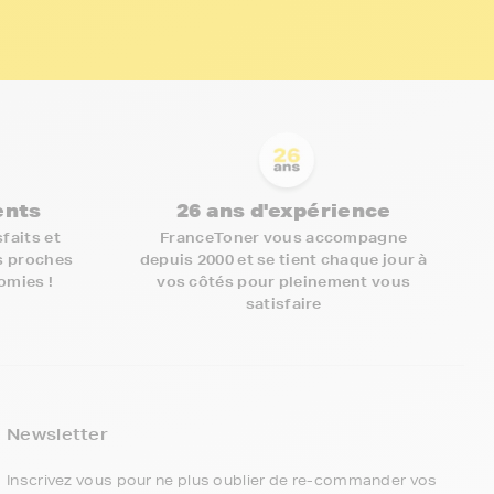
ients
26 ans d'expérience
faits et
FranceToner vous accompagne
s proches
depuis 2000 et se tient chaque jour à
nomies !
vos côtés pour pleinement vous
satisfaire
5€ offerts sur votre 1ère
commande !
Newsletter
5
€
Inscrivez vous pour ne plus oublier de re-commander vos