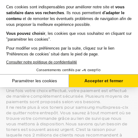
chercher vos toners samsung multixpress-clx en
magasin, gagnez du temps en vous faisant livrer
directement chez vous.
Si vous avez la moindre question sur la
compatibilité de votre produit avec votre
imprimante samsung multixpress-clx, nous
sommes à votre écoute.
Notre équipe de conseillers saura vous accompagner sur le
meilleur choix ou sur l'installation de vos toners. Ils sont
disponibles soit par message au sein de votre espace client
ou directement par téléphone.
Une fois votre choix effectué, votre paiement est effectué
de manière complètement sécurisée. Plusieurs moyens de
paiements sont proposés selon vos besoins.
Il ne reste plus à vos toners pour samsung multixpress-clx
de quitter notre entrepôt. Vous saurez à tout moment où se
trouve votre commande grâce au lien de suivi que nous
vous mettons à disposition. Nous savons qu'un besoin de
toners est souvent assez urgent. C'est la raison pour
laquelle nos 2 millions de clients nous recommandent à