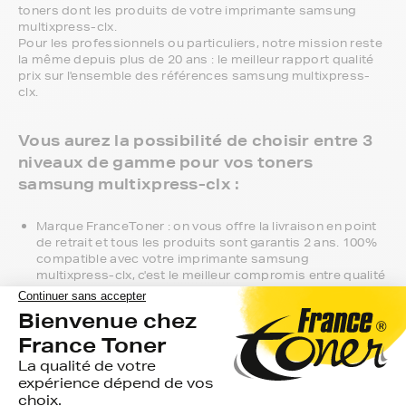
toners dont les produits de votre imprimante samsung
multixpress-clx.
Pour les professionnels ou particuliers, notre mission reste
la même depuis plus de 20 ans : le meilleur rapport qualité
prix sur l'ensemble des références samsung multixpress-
clx.
Vous aurez la possibilité de choisir entre 3
niveaux de gamme pour vos toners
samsung multixpress-clx :
Marque FranceToner : on vous offre la livraison en point
de retrait et tous les produits sont garantis 2 ans. 100%
compatible avec votre imprimante samsung
multixpress-clx, c'est le meilleur compromis entre qualité
et prix et nous proposons toutes les références
compatibles, noir et couleur, en pack ou à l’unité, selon le
modèle et la gamme de votre imprimante.
Gamme 1er Prix : compatibles avec votre imprimante
samsung multixpress-clx, ces produits sans marque
sont ceux de notre gamme discount.
Marque constructeur : si vous avez l'habitude d'aller