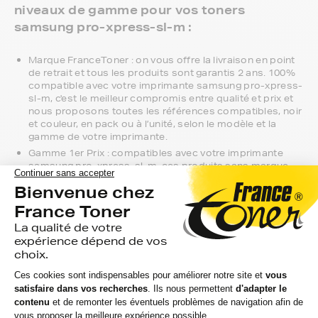
niveaux de gamme pour vos toners
samsung pro-xpress-sl-m :
Marque FranceToner : on vous offre la livraison en point
de retrait et tous les produits sont garantis 2 ans. 100%
compatible avec votre imprimante samsung pro-xpress-
sl-m, c'est le meilleur compromis entre qualité et prix et
nous proposons toutes les références compatibles, noir
et couleur, en pack ou à l’unité, selon le modèle et la
gamme de votre imprimante.
Gamme 1er Prix : compatibles avec votre imprimante
samsung pro-xpress-sl-m, ces produits sans marque
sont ceux de notre gamme discount.
Marque constructeur : si vous avez l'habitude d'aller
chercher vos toners samsung pro-xpress-sl-m en
magasin, gagnez du temps en vous faisant livrer
directement chez vous.
Si vous avez la moindre question sur la
compatibilité de votre produit avec votre
imprimante samsung pro-xpress-sl-m, nous