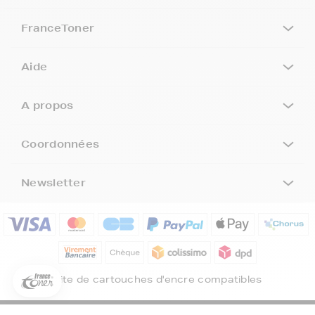
FranceToner
Aide
A propos
Coordonnées
Newsletter
5€ offerts sur votre 1ère
commande !
5
€
Inscrivez-vous à notre newsletter, suivez notre actualité et
bénéficiez immédiatement
d’une remise de 5€
sur votre 1ère
Site de cartouches d'encre compatibles
commande * !
Votre adresse email