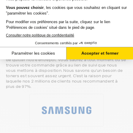
sommes à votre écoute.
Notre équipe de conseillers saura vous accompagner sur le
meilleur choix ou sur l'installation de vos toners. Ils sont
disponibles soit par message au sein de votre espace client
ou directement par téléphone.
Une fois votre choix effectué, votre paiement est effectué
de manière complètement sécurisée. Plusieurs moyens de
paiements sont proposés selon vos besoins.
Il ne reste plus à vos toners pour samsung pro-xpress-sl-m
de quitter notre entrepôt. Vous saurez à tout moment où se
trouve votre commande grâce au lien de suivi que nous
vous mettons à disposition. Nous savons qu'un besoin de
toners est souvent assez urgent. C'est la raison pour
laquelle nos 2 millions de clients nous recommandent à
plus de 97%.