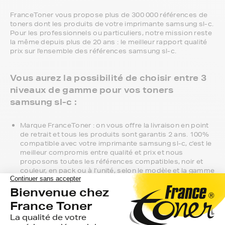
FranceToner vous propose plus de 300 000 références de
toners dont les produits de votre imprimante samsung sl-c.
Pour les professionnels ou particuliers, notre mission reste
la même depuis plus de 20 ans : le meilleur rapport qualité
prix sur l'ensemble des références samsung sl-c.
Vous aurez la possibilité de choisir entre 3
niveaux de gamme pour vos toners
samsung sl-c :
Marque FranceToner : on vous offre la livraison en point
de retrait et tous les produits sont garantis 2 ans. 100%
compatible avec votre imprimante samsung sl-c, c'est le
meilleur compromis entre qualité et prix et nous
proposons toutes les références compatibles, noir et
couleur, en pack ou à l’unité, selon le modèle et la gamme
de votre imprimante.
Gamme 1er Prix : compatibles avec votre imprimante
samsung sl-c, ces produits sans marque sont ceux de
notre gamme discount.
Marque constructeur : si vous avez l'habitude d'aller