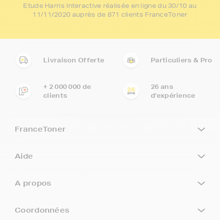
Etude Harris Interactive réalisée en ligne du 30/10 au
11/11/2020 auprès de 871 clients FranceToner
Livraison Offerte
Particuliers & Pro
+ 2 000 000 de
26 ans
clients
d'expérience
FranceToner
Aide
A propos
Coordonnées