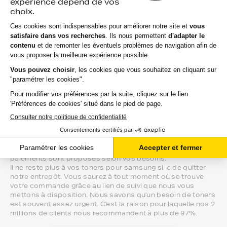
chercher vos toners samsung sl-c en magasin, gagnez
du temps en vous faisant livrer directement chez vous.
Si vous avez la moindre question sur la
compatibilité de votre produit avec votre
imprimante samsung sl-c, nous sommes à
votre écoute.
Notre équipe de conseillers saura vous accompagner sur le
meilleur choix ou sur l'installation de vos toners. Ils sont
disponibles soit par message au sein de votre espace client
ou directement par téléphone.
Une fois votre choix effectué, votre paiement est effectué
de manière complètement sécurisée. Plusieurs moyens de
paiements sont proposés selon vos besoins.
Il ne reste plus à vos toners pour samsung sl-c de quitter
notre entrepôt. Vous saurez à tout moment où se trouve
votre commande grâce au lien de suivi que nous vous
mettons à disposition. Nous savons qu'un besoin de toners
est souvent assez urgent. C'est la raison pour laquelle nos 2
millions de clients nous recommandent à plus de 97%.