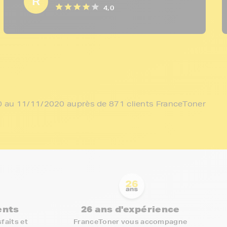
R
4,0
/10 au 11/11/2020 auprès de 871 clients FranceToner
ients
26 ans d'expérience
faits et
FranceToner vous accompagne