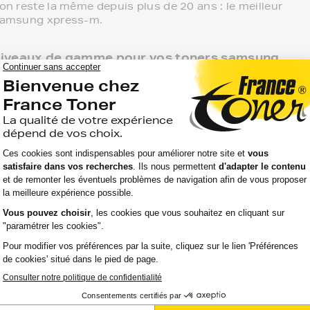
ion reste la même depuis plus de 20 ans : le meilleur
s samsung xpress-m.
 3 niveaux de gamme pour vos toners samsung
 point de retrait et tous les produits sont garantis 2
msung xpress-m, c'est le meilleur compromis entre
rences compatibles, noir et couleur, en pack ou à
primante.
mante samsung xpress-m, ces produits sans marque
'aller chercher vos toners samsung xpress-m en
r directement chez vous.
atibilité de votre produit avec votre
s à votre écoute.
sur le meilleur choix ou sur l'installation de vos