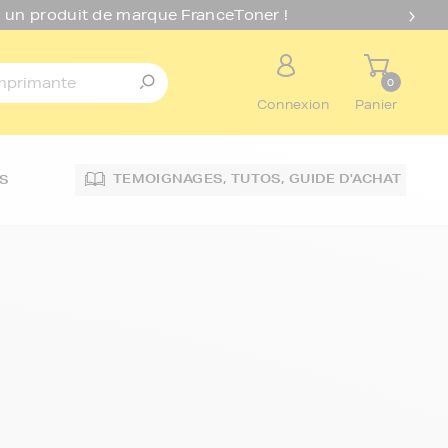
 un produit de marque FranceToner !
0
Connexion
Panier
TEMOIGNAGES,
TUTOS,
GUIDE D'ACHAT
S