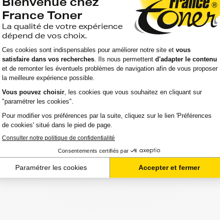
'aller chercher vos toners samsung xpress-sl-m en
r directement chez vous.
atibilité de votre produit avec votre
mes à votre écoute.
sur le meilleur choix ou sur l'installation de vos
in de votre espace client ou directement par
effectué de manière complètement sécurisée.
on vos besoins.
sl-m de quitter notre entrepôt. Vous saurez à tout
 de suivi que nous vous mettons à disposition.
ez urgent. C'est la raison pour laquelle nos 2
97%.