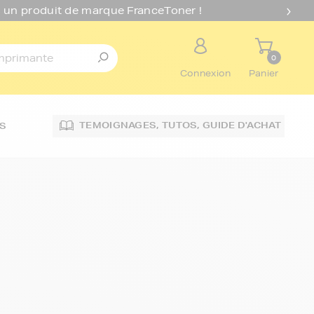
 un produit de marque FranceToner !
0
Connexion
Panier
TEMOIGNAGES,
TUTOS,
GUIDE D'ACHAT
S