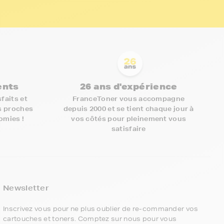
ients
26 ans d'expérience
faits et
FranceToner vous accompagne
s proches
depuis 2000 et se tient chaque jour à
nomies !
vos côtés pour pleinement vous
satisfaire
5€ offerts sur votre 1ère
commande !
Newsletter
5
€
Inscrivez vous pour ne plus oublier de re-commander vos
cartouches et toners. Comptez sur nous pour vous