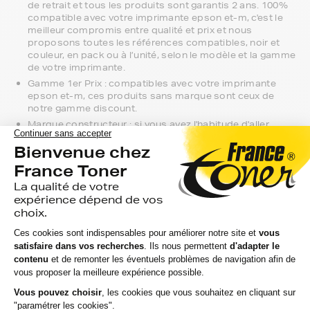
de retrait et tous les produits sont garantis 2 ans. 100%
compatible avec votre imprimante epson et-m, c'est le
meilleur compromis entre qualité et prix et nous
proposons toutes les références compatibles, noir et
couleur, en pack ou à l’unité, selon le modèle et la gamme
de votre imprimante.
Gamme 1er Prix : compatibles avec votre imprimante
epson et-m, ces produits sans marque sont ceux de
notre gamme discount.
Marque constructeur : si vous avez l'habitude d'aller
chercher vos recharges epson et-m en magasin, gagnez
du temps en vous faisant livrer directement chez vous.
Si vous avez la moindre question sur la
compatibilité de votre produit avec votre
imprimante epson et-m, nous sommes à
votre écoute.
Notre équipe de conseillers saura vous accompagner sur le
meilleur choix ou sur l'installation de vos recharges. Ils sont
disponibles soit par message au sein de votre espace client
ou directement par téléphone.