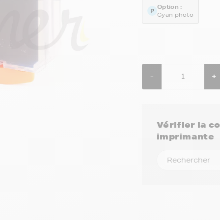
Option :
Cyan photo
-
+
Vérifier la 
imprimante