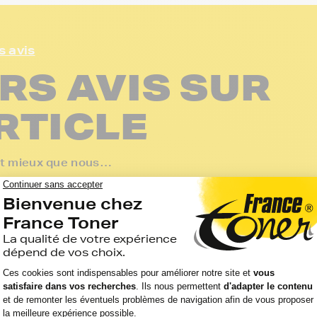
s avis
RS AVIS SUR
RTICLE
ent mieux que nous…
ssayé le tirage photo.