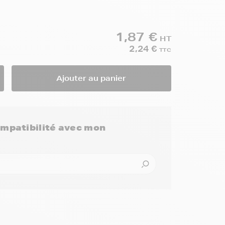
1,87 €
HT
2,24 €
TTC
Ajouter au panier
compatibilité avec mon