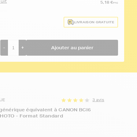
duit
5,18 €
TTC
LIVRAISON GRATUITE
-
+
Ajouter au panier
UE
3 avis
 générique équivalent à CANON BCI6
PHOTO - Format Standard