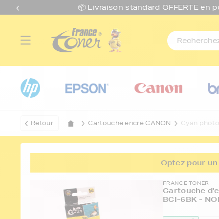
📦 Livraison standard O
FFERTE
en p
Retour
Cartouche encre CANON
Cyan phot
Optez pour un 
FRANCE TONER
Cartouche d'
BCI-6BK - NO