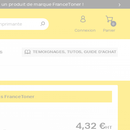
 un produit de marque FranceToner !
0
Connexion
Panier
TEMOIGNAGES,
TUTOS,
GUIDE D'ACHAT
S
its FranceToner
4,32 €
HT