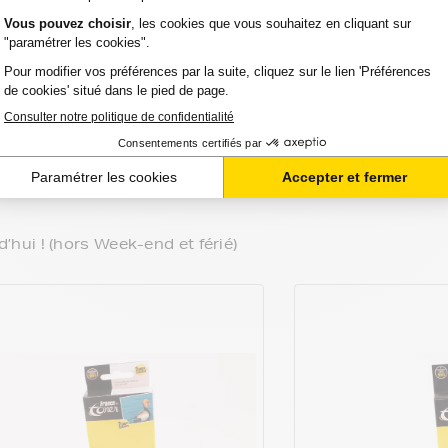
<
1
>
ui ! (hors Week-end et férié)