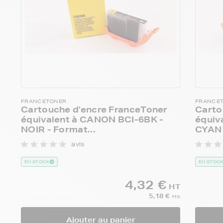
FRANCETONER
FRANCE
Cartouche d'encre FranceToner
Carto
équivalent à CANON BCI-6BK -
équiv
NOIR - Format...
CYAN (
avis
EN STOCK
EN STOC
4,32 €
HT
5,18 €
TTC
Ajouter au panier