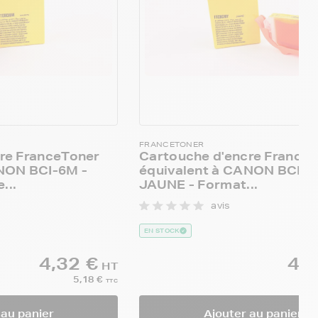
FRANCETONER
re FranceToner
Cartouche d'encre France
NON BCI-6M -
équivalent à CANON BCI-6
...
JAUNE - Format...
avis
EN STOCK
4,32 €
4,3
HT
5,18 €
TTC
 au panier
Ajouter au panier