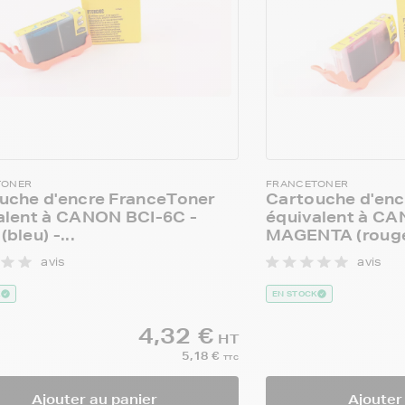
TONER
FRANCETONER
uche d'encre FranceToner
Cartouche d'enc
alent à CANON BCI-6C -
équivalent à CA
bleu) -...
MAGENTA (rouge
avis
avis
K
EN STOCK
4,32 €
HT
5,18 €
TTC
Ajouter au panier
Ajouter