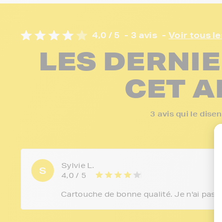
4,0 / 5
- 3 avis
-
Voir tous le
LES DERNIE
CET A
3 avis qui le dis
Sylvie L.
S
4,0 / 5
Cartouche de bonne qualité. Je n'ai pas e