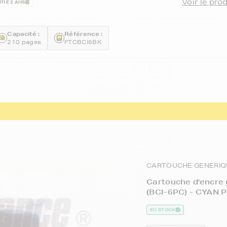
Voir le pro
TIE 2 ANS
Capacité :
Référence :
210 pages
FTCBCI6BK
CARTOUCHE GENERIQ
Cartouche d'encre
(BCI-6PC) - CYAN 
EN STOCK