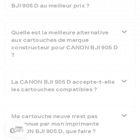
BJI 905 D au meilleur prix ?
Quelle est la meilleure alternative
aux cartouches de marque
constructeur pour CANON BJI 905 D
?
La CANON BJI 905 D accepte-t-elle
les cartouches compatibles ?
5€ offerts sur votre 1ère
commande !
5
€
Ma cartouche neuve n'est pas
Inscrivez-vous à notre newsletter, suivez notre actualité et
reconnue par mon imprimante
bénéficiez immédiatement
d’une remise de 5€
sur votre 1ère
commande * !
CANON BJI 905 D, que faire ?