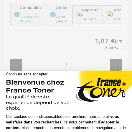
Compatible
Option
Capacité
Référenc
:
:
:
:
CANON BJI
Cyan
14.5 ml
GENEBCI
905 D
(bleu)
1,87 €
HT
2,24 €
TTC
-
+
Ajouter au panier