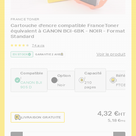
FRANCE TONER
Cartouche d'encre compatible FranceToner
équivalent à CANON BCI-6BK - NOIR - Format
Standard
74 avis
Voir le produit
EN STOCK
GARANTIE 2 ANS
Compatible
Capacité
Option
Référenc
:
:
:
:
CANON BJI
210
Noir
FTCBCI6B
905 D
pages
4,32 €
HT
LIVRAISON GRATUITE
5,18 €
TTC