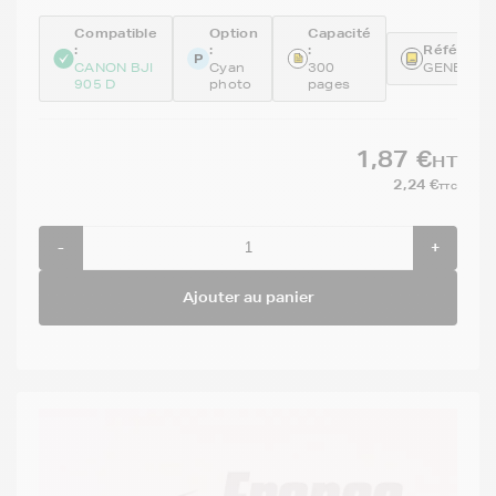
Compatible
Option
Capacité
:
:
:
Référence
CANON BJI
Cyan
300
GENEBCI
905 D
photo
pages
1,87 €
HT
2,24 €
TTC
-
+
Ajouter au panier