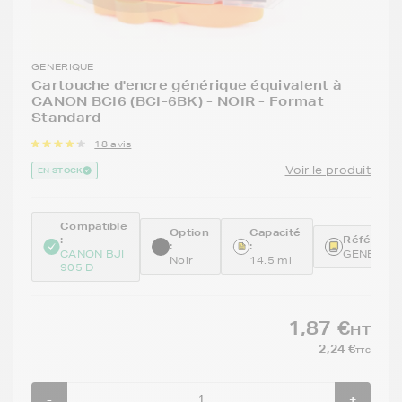
GENERIQUE
Cartouche d'encre générique équivalent à
CANON BCI6 (BCI-6BK) - NOIR - Format
Standard
18 avis
Voir le produit
EN STOCK
Compatible
Option
Capacité
:
Référence
:
:
CANON BJI
GENEBCI
Noir
14.5 ml
905 D
1,87 €
HT
2,24 €
TTC
-
+