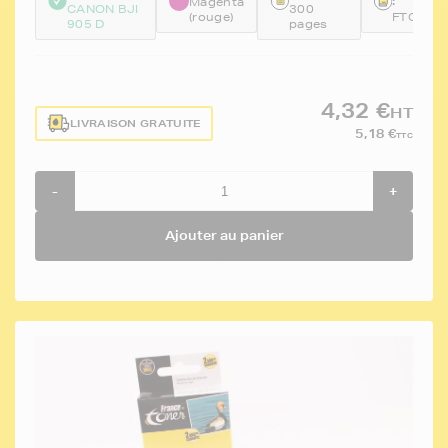
:
Magenta
CANON BJI
300
(rouge)
FTCBCI
905 D
pages
4,32 €
HT
LIVRAISON GRATUITE
5,18 €
TTC
-
+
Ajouter au panier