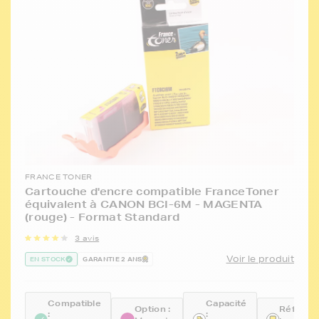
FRANCE TONER
Cartouche d'encre compatible FranceToner
équivalent à CANON BCI-6M - MAGENTA
(rouge) - Format Standard
3 avis
Voir le produit
EN STOCK
GARANTIE 2 ANS
Compatible
Capacité
Option :
Référen
:
: