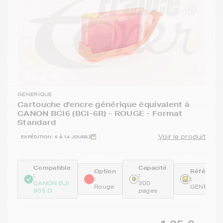
GENERIQUE
Cartouche d'encre générique équivalent à
CANON BCI6 (BCI-6R) - ROUGE - Format
Standard
Voir le produit
EXPÉDITION : 6 À 14 JOURS
Compatible
Capacité
Option
Référenc
:
:
:
:
CANON BJI
300
Rouge
GENEBCI6
905 D
pages