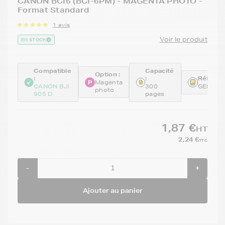
CANON BCI6 (BCI-6PM) - MAGENTA PHOTO -
Format Standard
1 avis
Voir le produit
EN STOCK
Compatible
Capacité
Option :
:
:
Référen
Magenta
CANON BJI
300
GENEBC
photo
905 D
pages
1,87 €
HT
2,24 €
TTC
-
+
Ajouter au panier