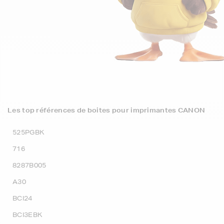
Les top références de boites pour imprimantes CANON
525PGBK
716
8287B005
A30
BCI24
BCI3EBK