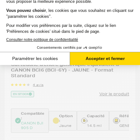
GENERIQUE
Cartouche d'encre générique équivalent à
CANON BCI6 (BCI-6Y) - JAUNE - Format
Standard
4 avis
Voir le produit
EN STOCK
Compatible
Option
Capacité
Référenc
:
:
:
:
CANON BJI
Jaune
14.5 ml
GENEBCI6
905 D