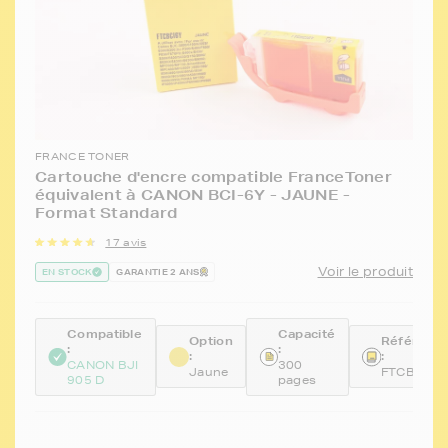
FRANCE TONER
Cartouche d'encre compatible FranceToner
équivalent à CANON BCI-6Y - JAUNE -
Format Standard
17 avis
Voir le produit
EN STOCK
GARANTIE 2 ANS
Compatible
Capacité
Option
Référenc
:
:
:
:
CANON BJI
300
Jaune
FTCBCI6Y
905 D
pages