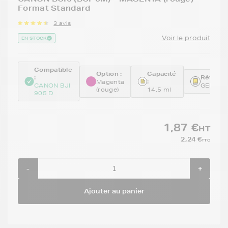
Format Standard
3 avis
Voir le produit
EN STOCK
Compatible
Option :
Capacité
:
Référen
:
Magenta
CANON BJI
GENEBC
(rouge)
14.5 ml
905 D
1,87 €
HT
2,24 €
TTC
-
+
Ajouter au panier