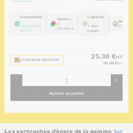
Compatible
Capacité
Option :
:
:
Référen
3
CANON BJI
1 680
FTCBC
Couleurs
905 D
pages
25,38 €
HT
LIVRAISON GRATUITE
30,46 €
TTC
-
+
Ajouter au panier
Les cartouches d'encre de la gamme
1er