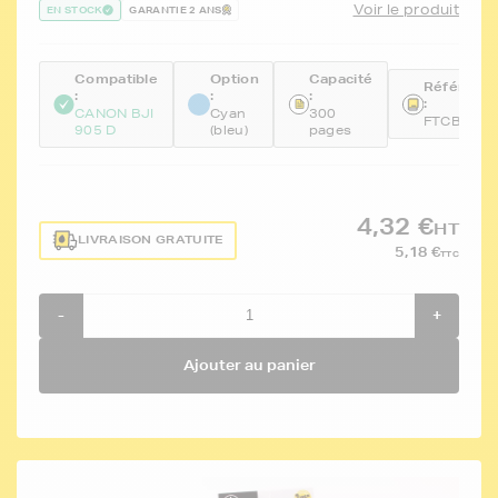
Voir le produit
EN STOCK
GARANTIE 2 ANS
Compatible
Option
Capacité
Référenc
:
:
:
:
CANON BJI
Cyan
300
FTCBCI6C
905 D
(bleu)
pages
4,32 €
HT
LIVRAISON GRATUITE
5,18 €
TTC
-
+
Ajouter au panier