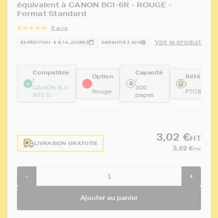
équivalent à CANON BCI-6R - ROUGE -
Format Standard
5 avis
Voir le produit
EXPÉDITION : 6 À 14 JOURS
GARANTIE 2 ANS
Compatible
Capacité
Option
Référenc
:
:
:
:
CANON BJI
300
Rouge
FTCBCI6R
905 D
pages
3,02 €
HT
LIVRAISON GRATUITE
3,62 €
TTC
-
+
Ajouter au panier