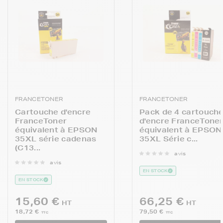
FRANCETONER
FRANCETONER
Cartouche d'encre
Pack de 4 cartouch
FranceToner
d'encre FranceTone
équivalent à EPSON
équivalent à EPSON
35XL série cadenas
35XL Série c...
(C13...
avis
avis
EN STOCK
EN STOCK
15,60 €
66,25 €
HT
HT
18,72 €
79,50 €
TTC
TTC