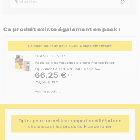
Ce produit existe également en pack :
Le pack couleur pour 56,89 € supplémentaire
FRANCETONER
Pack de 4 cartouches d'encre FranceToner
équivalent à EPSON 35XL Série c...
66,25 €
HT
79,50 €
TTC
Voir le produit
Optez pour un meilleur rapport qualité/prix en
choisissant les produits FranceToner