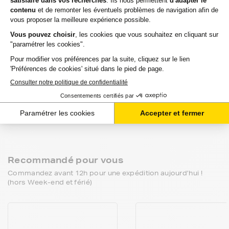
1995.
Aide & Conseils
Qu'est ce qu'une cartouche compatible ?
Entretien : est-ce qu'utiliser une cartouche
compatible risque d'abimer mon imprimante ?
Garantie : utiliser une cartouche compatible annule-t-
elle ma garantie ?
Recommandé pour vous
Commandez avant 12h pour une expédition aujourd’hui !
(hors Week-end et férié)