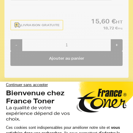
15,60 €
HT
LIVRAISON GRATUITE
18,72 €
TTC
-
+
Ajouter au panier
Caractéristiques de la cartouche
C13T35944010
L’utilisation de cartouches compatibles n’affecte en aucun cas la
garantie fabricant de votre imprimante selon la directive 93/13
CEE du Conseil du 5 avril 1993 et la loi 1995 / 1996 du 1er février