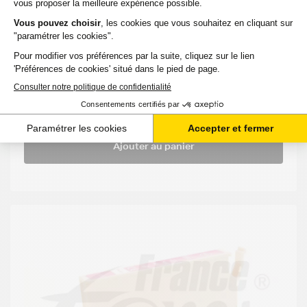
PRO WF
Jaune
pages
4720 DWF
9,36 €
HT
11,23 €
TTC
-
+
Ajouter au panier