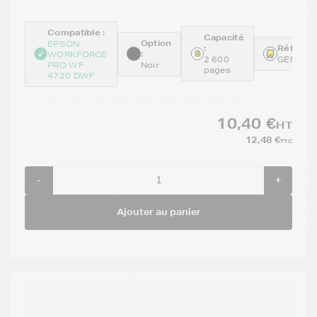
Compatible :
Capacité
Option
EPSON
:
Référenc
:
WORKFORCE
2 600
GENET3
PRO WF
Noir
pages
4720 DWF
10,40 €
HT
12,48 €
TTC
-
+
Ajouter au panier