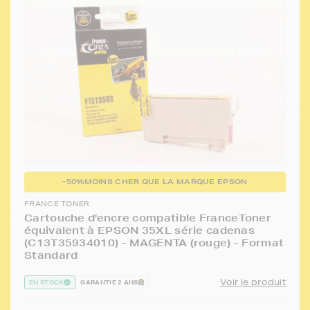
-50%
MOINS CHER QUE LA MARQUE EPSON
FRANCE TONER
Cartouche d'encre compatible FranceToner
équivalent à EPSON 35XL série cadenas
(C13T35934010) - MAGENTA (rouge) - Format
Standard
Voir le produit
EN STOCK
GARANTIE 2 ANS