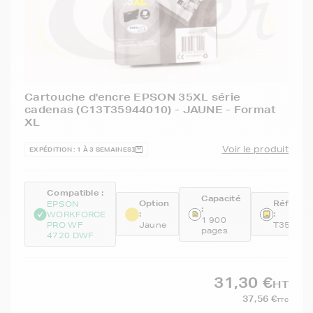
Cartouche d'encre EPSON 35XL série
cadenas (C13T35944010) - JAUNE - Format
XL
Voir le produit
EXPÉDITION : 1 À 3 SEMAINES
Compatible :
Capacité
Option
Référen
EPSON
:
:
:
WORKFORCE
1 900
PRO WF
Jaune
T3594
pages
4720 DWF
31,30 €
HT
37,56 €
TTC