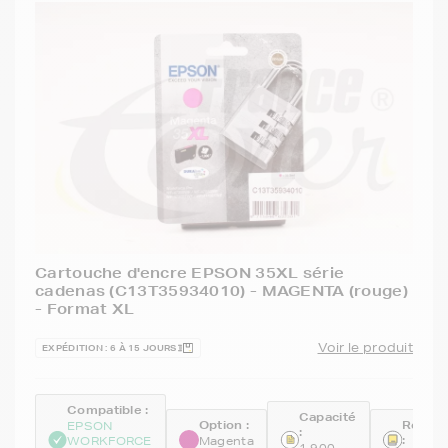
Cartouche d'encre EPSON 35XL série
cadenas (C13T35934010) - MAGENTA (rouge)
- Format XL
Voir le produit
EXPÉDITION : 6 À 15 JOURS
Compatible :
Capacité
Option :
Référe
EPSON
:
:
WORKFORCE
Magenta
1 900