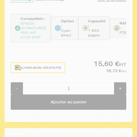
Compatible :
Option
Capacité
Référen
EPSON
:
:
:
WORKFORCE
Cyan
1 900
PRO WF
FTET359
(bleu)
pages
4720 DWF
15,60 €
HT
LIVRAISON GRATUITE
18,72 €
TTC
-
+
Ajouter au panier