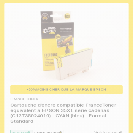
-50%
MOINS CHER QUE LA MARQUE EPSON
FRANCE TONER
Cartouche d'encre compatible FranceToner
équivalent à EPSON 35XL série cadenas
(C13T35924010) - CYAN (bleu) - Format
Standard
Voir le produit
EN STOCK
GARANTIE 2 ANS