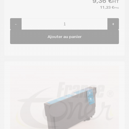
9,36 €
HT
11,23 €
TTC
-
+
Ajouter au panier