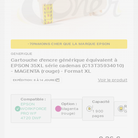
-70%
MOINS CHER QUE LA MARQUE EPSON
GENERIQUE
Cartouche d'encre générique équivalent à
EPSON 35XL série cadenas (C13T35934010)
- MAGENTA (rouge) - Format XL
Voir le produit
EXPÉDITION : 6 À 14 JOURS
Compatible :
Capacité
Option :
EPSON
:
Référe
WORKFORCE
Magenta
1 900
GENET
PRO WF
(rouge)
pages
4720 DWF