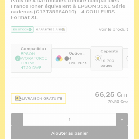
Pack de 4 cartouches d'encre compatibles
FranceToner équivalent à EPSON 35XL Série
cadenas (C13T35964010) - 4 COULEURS -
Format XL
Voir le produit
EN STOCK
GARANTIE 2 ANS
Compatible :
Capacité
Option :
Ré
EPSON
:
:
WORKFORCE
4
19 700
PRO WF
Couleurs
FT
pages
4720 DWF
66,25 €
HT
LIVRAISON GRATUITE
79,50 €
TTC
-
+
Ajouter au panier