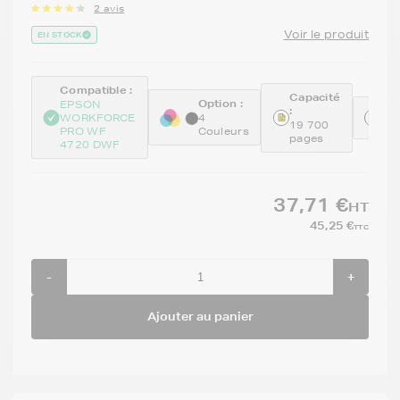
2 avis
Voir le produit
EN STOCK
Compatible :
Capacité
Option :
EPSON
:
Ré
WORKFORCE
4
19 700
GE
PRO WF
Couleurs
pages
4720 DWF
37,71 €
HT
45,25 €
TTC
-
+
Ajouter au panier