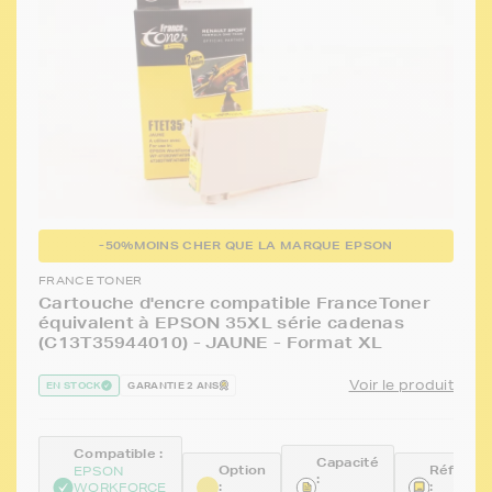
-50%
MOINS CHER QUE LA MARQUE EPSON
FRANCE TONER
Cartouche d'encre compatible FranceToner
équivalent à EPSON 35XL série cadenas
(C13T35944010) - JAUNE - Format XL
Voir le produit
EN STOCK
GARANTIE 2 ANS
Compatible :
Capacité
Option
Référen
EPSON
:
:
:
WORKFORCE