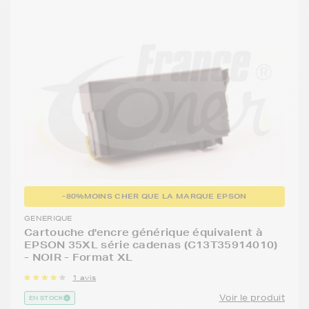
-80%
MOINS CHER QUE LA MARQUE EPSON
GENERIQUE
Cartouche d'encre générique équivalent à
EPSON 35XL série cadenas (C13T35914010)
- NOIR - Format XL
1 avis
Voir le produit
EN STOCK