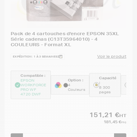
Pack de 4 cartouches d'encre EPSON 35XL
Série cadenas (C13T35964010) - 4
COULEURS - Format XL
Voir le produit
EXPÉDITION : 1 À 3 SEMAINES
Compatible :
Capacité
Option :
Ré
EPSON
:
:
WORKFORCE
4
8 300
PRO WF
Couleurs
T3
pages
4720 DWF
151,21 €
HT
181,45 €
TTC