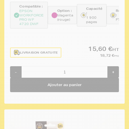
Compatible :
Capacité
Option :
Référe
EPSON
:
:
WORKFORCE
Magenta
1 900
PRO WF
(rouge)
FTET3
pages
4720 DWF
15,60 €
HT
LIVRAISON GRATUITE
18,72 €
TTC
-
+
Ajouter au panier