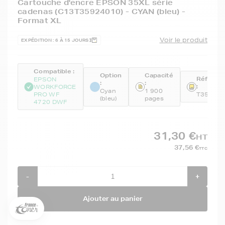
Cartouche d'encre EPSON 35XL série
cadenas (C13T35924010) - CYAN (bleu) -
Format XL
Voir le produit
EXPÉDITION : 6 À 15 JOURS
Compatible :
Option
Capacité
Référen
EPSON
:
:
:
WORKFORCE
Cyan
1 900
PRO WF
T3592
(bleu)
pages
4720 DWF
31,30 €
HT
5€ offerts sur votre 1ère
37,56 €
TTC
commande !
-
+
5
€
Inscrivez-vous à notre newsletter, suivez notre actualité et
Ajouter au panier
bénéficiez immédiatement
d’une remise de 5€
sur votre 1ère
commande * !