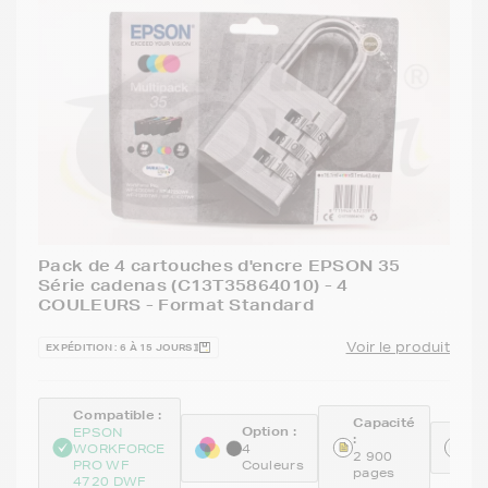
Pack de 4 cartouches d'encre EPSON 35
Série cadenas (C13T35864010) - 4
COULEURS - Format Standard
Voir le produit
EXPÉDITION : 6 À 15 JOURS
Compatible :
Capacité
Option :
EPSON
:
Ré
WORKFORCE
4
2 900
C1
PRO WF
Couleurs
pages
4720 DWF