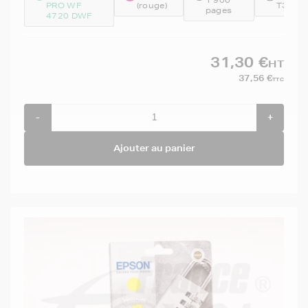
PRO WF
(rouge)
T3593
pages
4720 DWF
31,30 €
HT
37,56 €
TTC
-
+
Ajouter au panier