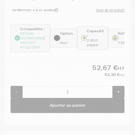
Voir le produit
EXPÉDITION : 6 À 15 JOURS
Compatible :
Capacité
Option
Référen
EPSON
:
:
:
WORKFORCE
2 600
PRO WF
Noir
T3591
pages
4720 DWF
52,67 €
HT
63,20 €
TTC
-
+
Ajouter au panier