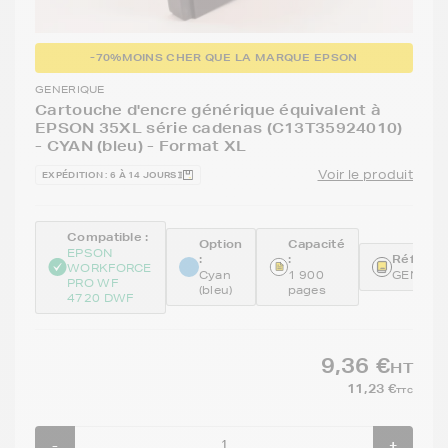
-70%
MOINS CHER QUE LA MARQUE EPSON
GENERIQUE
Cartouche d'encre générique équivalent à
EPSON 35XL série cadenas (C13T35924010)
- CYAN (bleu) - Format XL
Voir le produit
EXPÉDITION : 6 À 14 JOURS
Compatible :
Option
Capacité
EPSON
:
:
Référenc
WORKFORCE
Cyan
1 900
GENET3
PRO WF
(bleu)
pages
4720 DWF
9,36 €
HT
11,23 €
TTC
-
+