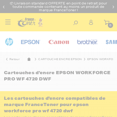
📦 Livraison standard O
FFERTE
en point de retrait pour
toute commande contenant au moins un produit de
marque FranceToner !
0
Retour
CARTOUCHE ENCRE EPSON
EPSON WORKFOR
Cartouches d'encre
EPSON WORKFORCE
PRO WF 4720 DWF
Les cartouches d'encre compatibles de
marque FranceToner pour epson
workforce pro wf 4720 dwf