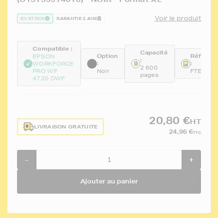
Voir le produit
EN STOCK
GARANTIE 2 ANS
Compatible :
Capacité
Option
Référen
EPSON
:
:
:
WORKFORCE
2 600
PRO WF
Noir
FTET359
pages
4720 DWF
20,80 €
HT
LIVRAISON GRATUITE
24,96 €
TTC
-
+
Ajouter au panier