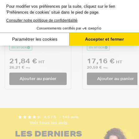
Cartouche d'encre
Cartouche d'encre
FranceToner
FranceToner
équivalent à HP 78
équivalent à HP 15
(C6578AE) - 3
(C6615DE) - NOIR -
COULEURS...
Form...
avis
avis
EN STOCK
EN STOCK
21,84 €
17,16 €
HT
HT
26,21 €
20,59 €
TTC
TTC
Ajouter au panier
Ajouter au panier
4,5 / 5
- 143 avis
Voir tous les avis
LES DERNIERS