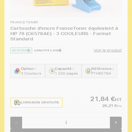
FRANCE TONER
Cartouche d'encre FranceToner équivalent à
HP 78 (C6578AE) - 3 COULEURS - Format
Standard
Voir le produit
EN STOCK
GARANTIE 2 ANS
Option :
Capacité :
Référence :
3 Couleurs
1 200 pages
FTH6578A
21,84 €
HT
LIVRAISON GRATUITE
26,21 €
TTC
-
+