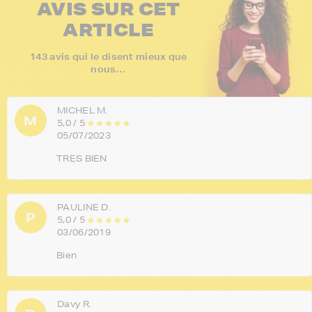
AVIS SUR CET
ARTICLE
143 avis qui le disent mieux que
nous…
MICHEL M.
M
5,0 / 5
05/07/2023
TRES BIEN
PAULINE D.
P
5,0 / 5
03/06/2019
Bien
Davy R.