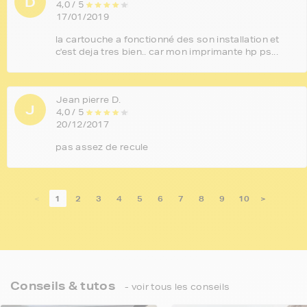
D
4,0 / 5
17/01/2019
la cartouche a fonctionné des son installation et
c'est deja tres bien.. car mon imprimante hp ps...
Jean pierre D.
J
4,0 / 5
20/12/2017
pas assez de recule
<
1
2
3
4
5
6
7
8
9
10
>
Conseils & tutos
- voir tous les conseils