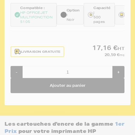
Compatible :
Capacité
Option
Réfé
:
HP OFFICEJET
:
:
MULTIFONCTION
500
Noir
FTH6
5105
pages
17,16 €
HT
LIVRAISON GRATUITE
20,59 €
TTC
-
+
Ajouter au panier
Les cartouches d'encre de la gamme
1er
Prix
pour votre imprimante HP