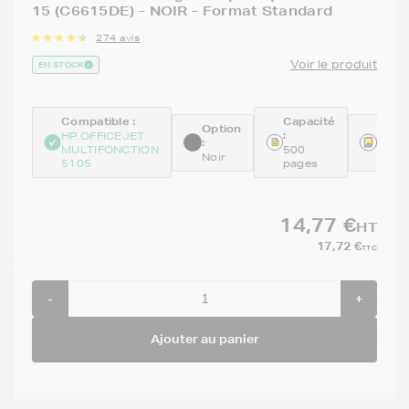
15 (C6615DE) - NOIR - Format Standard
274 avis
Voir le produit
EN STOCK
Compatible :
Capacité
Option
Réfé
:
HP OFFICEJET
:
:
MULTIFONCTION
500
Noir
REM
5105
pages
14,77 €
HT
17,72 €
TTC
-
+
Ajouter au panier