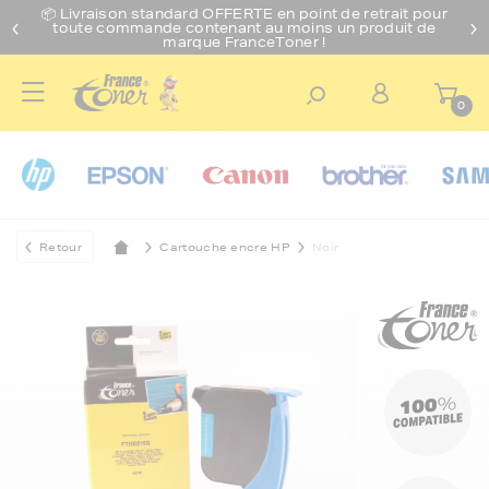
📦 Livraison standard O
FFERTE
en point de retrait pour
toute commande contenant au moins un produit de
marque FranceToner !
0
Retour
Cartouche encre HP
Noir