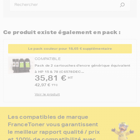
Ce produit existe également en pack :
Le pack couleur pour 18,65 € supplémentaire
COMPATIBLE
Pack de 2 cartouches d'encre générique équivalent
à HP 15 & 78 (C6578DEC...
35,81 €
HT
42,97 €
TTC
Voir le produit
Les compatibles de marque
FranceToner vous garantissent
le meilleur rapport qualité / prix
et 100% de compatibilité avec