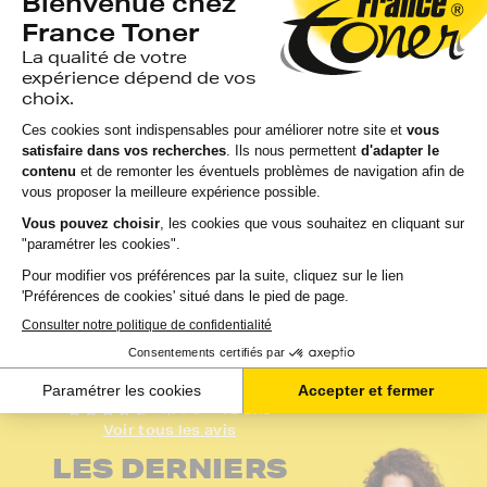
FranceToner
d'encre générique
équivalent à HP 78
équivalent à HP 15 
(C6578AE) - 3
78 (C6578DEC...
COULEURS...
avis
avis
EN STOCK
GARANTIE 2 ANS
EN STOCK
GARANTIE 2 ANS
LIVRAISON GRATUIT
LIVRAISON GRATUITE
21,84 €
35,81 €
HT
HT
26,21 €
42,97 €
TTC
TTC
Ajouter au panier
Ajouter au panier
4,7 / 5
- 72 avis
Voir tous les avis
LES DERNIERS