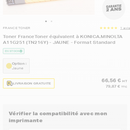
FRANCE TONER
1 avis
Toner FranceToner équivalent à KONICA.MINOLTA
A11G251 (TN216Y) - JAUNE - Format Standard
EN STOCK
Option :
Jaune
66,56 €
HT
LIVRAISON GRATUITE
79,87 €
TTC
Vérifier la compatibilité avec mon
imprimante