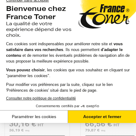
FRANCETONER
FRANCETONER
Toner FranceToner
Toner FranceToner
équivalent à
équivalent à
KONICA.MINOLTA
KONICA.MINOLTA
A11G151 (TN216BK) -
A11G451 (TN216C) 
NOIR -...
CYAN (b...
avis
avis
EN STOCK
GARANTIE 2 ANS
EN STOCK
GARANTIE 2 ANS
LIVRAISON GRATUITE
LIVRAISON GRATUIT
30,16 €
66,56 €
HT
HT
36,19 €
79,87 €
TTC
TTC