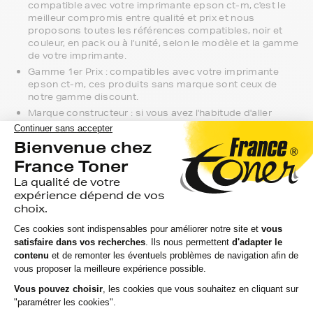
compatible avec votre imprimante epson ct-m, c'est le
meilleur compromis entre qualité et prix et nous
proposons toutes les références compatibles, noir et
couleur, en pack ou à l’unité, selon le modèle et la gamme
de votre imprimante.
Gamme 1er Prix : compatibles avec votre imprimante
epson ct-m, ces produits sans marque sont ceux de
notre gamme discount.
Marque constructeur : si vous avez l'habitude d'aller
chercher vos rubans epson ct-m en magasin, gagnez du
temps en vous faisant livrer directement chez vous.
Si vous avez la moindre question sur la
compatibilité de votre produit avec votre
imprimante epson ct-m, nous sommes à
votre écoute.
Notre équipe de conseillers saura vous accompagner sur le
meilleur choix ou sur l'installation de vos rubans. Ils sont
disponibles soit par message au sein de votre espace client
ou directement par téléphone.
Une fois votre choix effectué, votre paiement est effectué