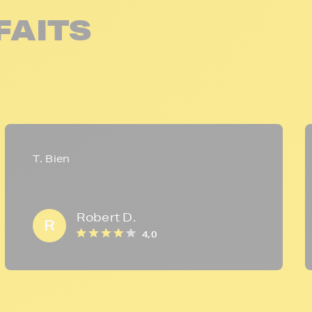
FAITS
T. Bien
Robert D.
R
4,0