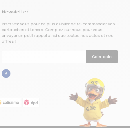
Newsletter
5
€
Inscrivez vous pour ne plus oublier de re-commander vos
cartouches et toners. Comptez sur nous pour vous
envoyer un petit rappel ainsi que toutes nos actus et nos
Inscrivez-vous à notre newsletter, suivez
offres !
notre actualité et bénéficiez immédiatement
d’une remise de 5€
sur votre 1ère
commande * !
Coin-coin
Votre adresse email
Inscription
* Offre valable dès 50€ d’achats TTC, uniquement sur les
produits de la marque FranceToner (référence commençant
par FT)