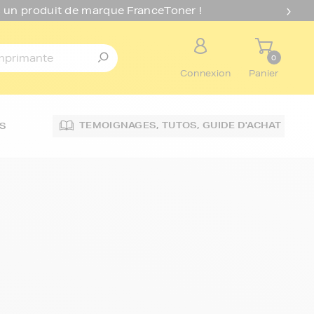
 un produit de marque FranceToner !
0
Connexion
Panier
TEMOIGNAGES,
TUTOS,
GUIDE D'ACHAT
S