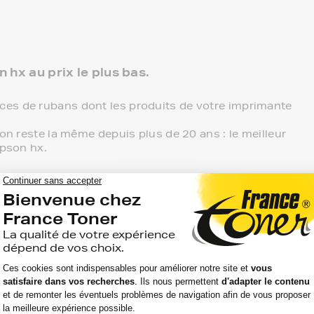
 hx au prix le plus bas.
ces de rubans dont les produits de votre imprimante
ion reste la même depuis plus de 20 ans : le meilleur
epson hx.
3 niveaux de gamme pour vos rubans epson hx :
 point de retrait et tous les produits sont garantis 2
n hx, c'est le meilleur compromis entre qualité et
atibles, noir et couleur, en pack ou à l’unité, selon
mante epson hx, ces produits sans marque sont ceux
'aller chercher vos rubans epson hx en magasin,