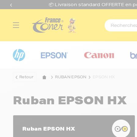
📦 Livraison standard O
FFERTE
en p
Retour
RUBAN EPSON
EPSON HX
Ruban EPSON HX
Ruban EPSON HX