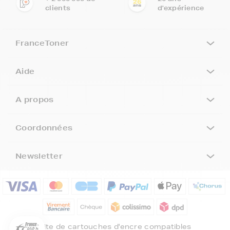
clients
d'expérience
FranceToner
Aide
A propos
Coordonnées
Newsletter
5€ offerts sur votre 1ère
commande !
5
€
Inscrivez-vous à notre newsletter, suivez notre actualité et
bénéficiez immédiatement
d’une remise de 5€
sur votre 1ère
Site de cartouches d'encre compatibles
commande * !