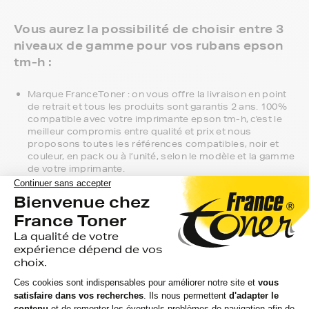
Vous aurez la possibilité de choisir entre 3
niveaux de gamme pour vos rubans epson
tm-h :
Marque FranceToner : on vous offre la livraison en point
de retrait et tous les produits sont garantis 2 ans. 100%
compatible avec votre imprimante epson tm-h, c'est le
meilleur compromis entre qualité et prix et nous
proposons toutes les références compatibles, noir et
couleur, en pack ou à l’unité, selon le modèle et la gamme
de votre imprimante.
Gamme 1er Prix : compatibles avec votre imprimante
epson tm-h, ces produits sans marque sont ceux de
notre gamme discount.
Marque constructeur : si vous avez l'habitude d'aller
chercher vos rubans epson tm-h en magasin, gagnez du
temps en vous faisant livrer directement chez vous.
Si vous avez la moindre question sur la
compatibilité de votre produit avec votre