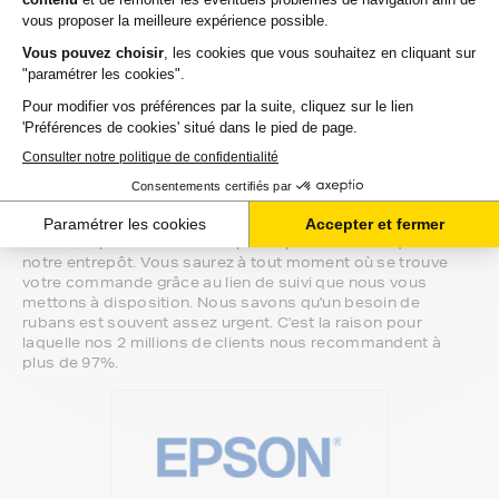
imprimante epson tm-h, nous sommes à
votre écoute.
Notre équipe de conseillers saura vous accompagner sur le
meilleur choix ou sur l'installation de vos rubans. Ils sont
disponibles soit par message au sein de votre espace client
ou directement par téléphone.
Une fois votre choix effectué, votre paiement est effectué
de manière complètement sécurisée. Plusieurs moyens de
paiements sont proposés selon vos besoins.
Il ne reste plus à vos rubans pour epson tm-h de quitter
notre entrepôt. Vous saurez à tout moment où se trouve
votre commande grâce au lien de suivi que nous vous
mettons à disposition. Nous savons qu'un besoin de
rubans est souvent assez urgent. C'est la raison pour
laquelle nos 2 millions de clients nous recommandent à
plus de 97%.