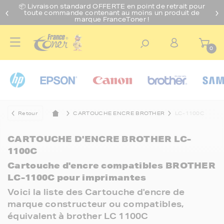
📦 Livraison standard O
FFERTE
en point de retrait pour
toute commande contenant au moins un produit de
marque FranceToner !
0
Retour
CARTOUCHE ENCRE BROTHER
LC-1100C
CARTOUCHE D'ENCRE BROTHER LC-
1100C
Cartouche d'encre compatibles BROTHER
LC-1100C pour imprimantes
Voici la liste des Cartouche d'encre de
marque constructeur ou compatibles,
équivalent à brother LC 1100C