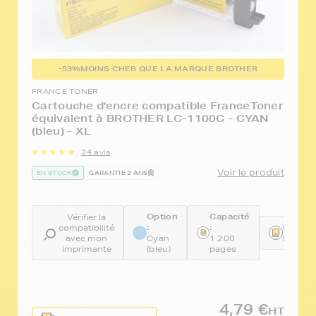
-53%
MOINS CHER QUE LA MARQUE BROTHER
FRANCE TONER
Cartouche d'encre compatible FranceToner
équivalent à BROTHER LC-1100C - CYAN
(bleu) - XL
34 avis
Voir le produit
EN STOCK
GARANTIE 2 ANS
Option
Capacité
Vérifier la
:
:
Référe
compatibilité
avec mon
Cyan
1 200
FTBLC
imprimante
(bleu)
pages
4,79 €
HT