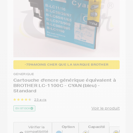
-75%
MOINS CHER QUE LA MARQUE BROTHER
GENERIQUE
Cartouche d'encre générique équivalent à
BROTHER LC-1100C - CYAN (bleu) -
Standard
23 avis
Voir le produit
EN STOCK
Option
Capacité
Vérifier la
:
:
Référe
compatibilité