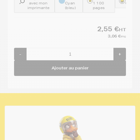
avec mon
Cyan
1 100
GENEL
imprimante
(bleu)
pages
2,55 €
HT
3,06 €
TTC
-
+
Ajouter au panier