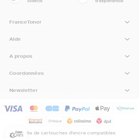
clients
d'expérience
FranceToner
Aide
A propos
Coordonnées
Newsletter
5€ offerts sur votre 1ère
commande !
5
€
Inscrivez-vous à notre newsletter, suivez notre actualité et
bénéficiez immédiatement
d’une remise de 5€
sur votre 1ère
Site de cartouches d'encre compatibles
commande * !