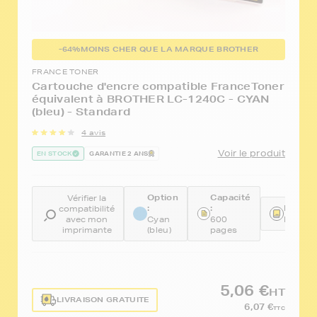
-64%
MOINS CHER QUE LA MARQUE BROTHER
FRANCE TONER
Cartouche d'encre compatible FranceToner
équivalent à BROTHER LC-1240C - CYAN
(bleu) - Standard
4 avis
Voir le produit
EN STOCK
GARANTIE 2 ANS
Option
Capacité
Vérifier la
:
:
Référe
compatibilité
avec mon
Cyan
600
FTBLC
imprimante
(bleu)
pages
5,06 €
HT
LIVRAISON GRATUITE
6,07 €
TTC