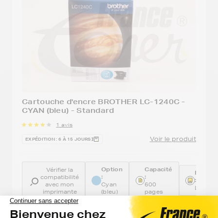
Cartouche d'encre BROTHER LC-1240C -
CYAN (bleu) - Standard
1 avis
Voir le produit
EXPÉDITION : 6 À 15 JOURS
Option
Capacité
Vérifier la
Référe
:
:
compatibilité
:
avec mon
Cyan
600
LC124
imprimante
(bleu)
pages