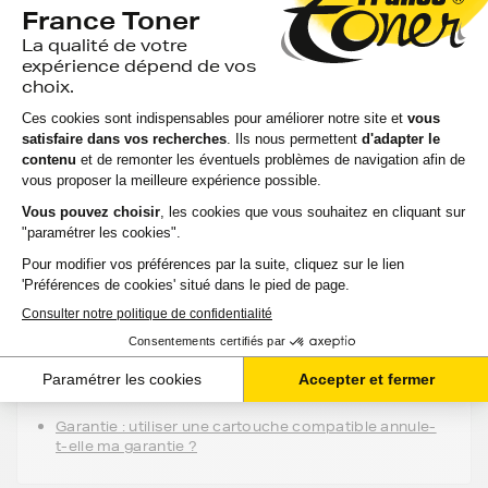
14,06 €
HT
16,87 €
TTC
-
+
Ajouter au panier
Aide & conseils
Qu'est ce qu'une cartouche compatible ?
Entretien : est-ce qu'utiliser une cartouche
compatible risque d'abimer mon imprimante ?
Garantie : utiliser une cartouche compatible annule-
t-elle ma garantie ?