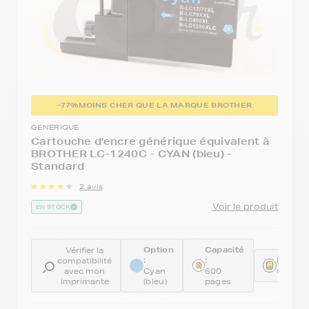
-77%
MOINS CHER QUE LA MARQUE BROTHER
GENERIQUE
Cartouche d'encre générique équivalent à
BROTHER LC-1240C - CYAN (bleu) -
Standard
2 avis
Voir le produit
EN STOCK
Option
Capacité
Vérifier la
:
:
Référe
compatibilité
avec mon
Cyan
600
GENEL
imprimante
(bleu)
pages