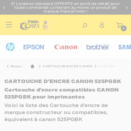
📦 Livraison standard O
FFERTE
en point de retrait pour
toute commande contenant au moins un produit de
marque FranceToner !
0
Retour
CARTOUCHE ENCRE CANON
525PGBK
CARTOUCHE D'ENCRE CANON 525PGBK
Cartouche d'encre compatibles CANON
525PGBK pour imprimantes
Voici la liste des Cartouche d'encre de
marque constructeur ou compatibles,
équivalent à canon 525PGBK