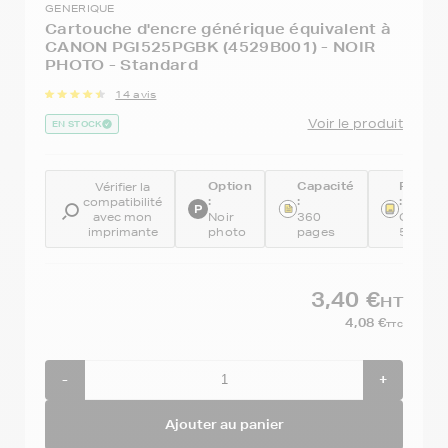
GENERIQUE
Cartouche d'encre générique équivalent à
CANON PGI525PGBK (4529B001) - NOIR
PHOTO - Standard
14 avis
Voir le produit
EN STOCK
Option
Capacité
Référe
Vérifier la
:
:
:
compatibilité
avec mon
Noir
360
GENEPG
imprimante
photo
pages
525PG
3,40 €
HT
4,08 €
TTC
-
+
Ajouter au panier