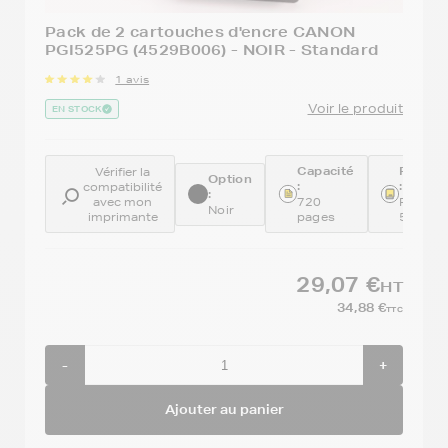
Pack de 2 cartouches d'encre CANON
PGI525PG (4529B006) - NOIR - Standard
1 avis
Voir le produit
EN STOCK
Capacité
Référe
Vérifier la
Option
:
:
compatibilité
:
avec mon
720
PGI-
Noir
imprimante
pages
525PG-
29,07 €
HT
34,88 €
TTC
-
+
Ajouter au panier