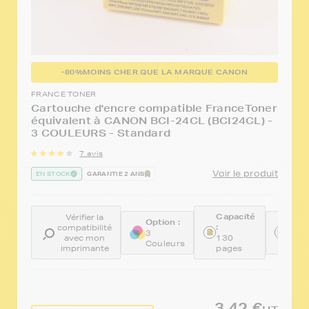
-80%
MOINS CHER QUE LA MARQUE CANON
FRANCE TONER
Cartouche d'encre compatible FranceToner
équivalent à CANON BCI-24CL (BCI24CL) -
3 COULEURS - Standard
7 avis
Voir le produit
EN STOCK
GARANTIE 2 ANS
Capacité
Vérifier la
Option :
Réfé
:
compatibilité
:
3
avec mon
130
Couleurs
FTC
imprimante
pages
3,42 €