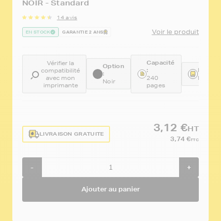
NOIR - Standard
14 avis
Voir le produit
EN STOCK
GARANTIE 2 ANS
Capacité
Vérifier la
Option
:
Référe
compatibilité
:
avec mon
240
FTCBC
Noir
imprimante
pages
3,12 €
HT
LIVRAISON GRATUITE
3,74 €
TTC
-
+
Ajouter au panier