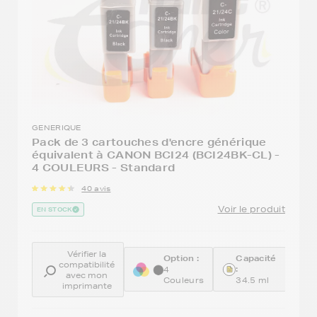
GENERIQUE
Pack de 3 cartouches d'encre générique
équivalent à CANON BCI24 (BCI24BK-CL) -
4 COULEURS - Standard
40 avis
Voir le produit
EN STOCK
Vérifier la
Option :
Capacité
R
compatibilité
:
4
avec mon
G
Couleurs
34.5 ml
imprimante