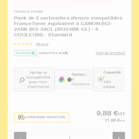
FRANCE TONER
Pack de 3 cartouches d'encre compatibles
FranceToner équivalent à CANON BCI-
24BK BCI-24CL (BCI24BK-CL) - 4
COULEURS - Standard
48 avis
Voir le produit
EN STOCK
GARANTIE 2 ANS
Capacité
Vérifier la
Option :
R
:
compatibilité
4
F
avec mon
480
Couleurs
C
imprimante
pages
9,88 €
HT
LIVRAISON GRATUITE
11,86 €
TTC
-
+