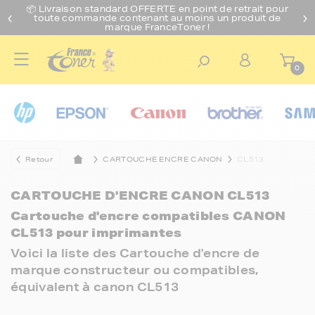
📦 Livraison standard O
FFERTE
en point de retrait pour
toute commande contenant au moins un produit de
marque FranceToner !
0
Retour
CARTOUCHE ENCRE CANON
CL513
CARTOUCHE D'ENCRE CANON CL513
Cartouche d'encre compatibles CANON
CL513 pour imprimantes
Voici la liste des Cartouche d'encre de
marque constructeur ou compatibles,
équivalent à canon CL513