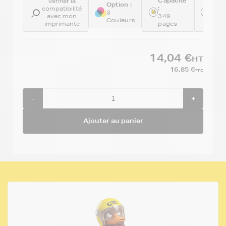
Capacité
Réfé
Vérifier la
Option :
:
:
compatibilité
3
avec mon
349
REM
Couleurs
imprimante
pages
513
14,04 €
HT
16,85 €
TTC
-
+
Ajouter au panier