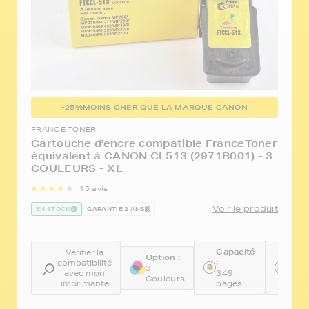
-25%
MOINS CHER QUE LA MARQUE CANON
FRANCE TONER
Cartouche d'encre compatible FranceToner
équivalent à CANON CL513 (2971B001) - 3
COULEURS - XL
15 avis
Voir le produit
EN STOCK
GARANTIE 2 ANS
Capacité
Réfé
Vérifier la
Option :
:
:
compatibilité
3
avec mon
349
FTCC
Couleurs
imprimante
pages
513