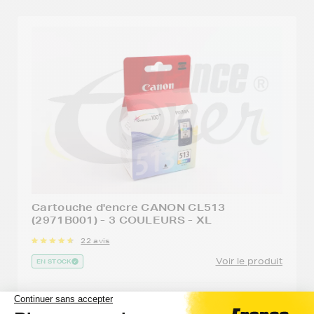
Cartouche d'encre CANON CL513
(2971B001) - 3 COULEURS - XL
22 avis
Voir le produit
EN STOCK
Capacité
Vérifier la
Option :
Réfé