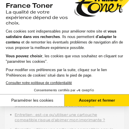
imprimante
(bleu)
pages
13,62 €
HT
16,34 €
TTC
-
+
Ajouter au panier
Aide & conseils
Qu'est ce qu'une cartouche compatible ?
Entretien : est-ce qu'utiliser une cartouche
compatible risque d'abimer mon imprimante ?