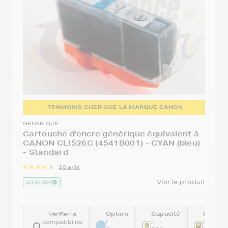
-75%
MOINS CHER QUE LA MARQUE CANON
GENERIQUE
Cartouche d'encre générique équivalent à
CANON CLI526C (4541B001) - CYAN (bleu)
- Standard
20 avis
Voir le produit
EN STOCK
Option
Capacité
Référe
Vérifier la
:
:
:
compatibilité