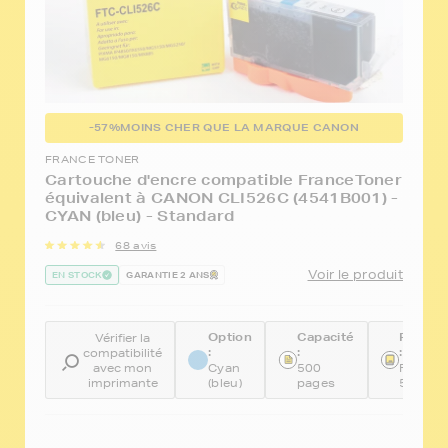
-57%
MOINS CHER QUE LA MARQUE CANON
FRANCE TONER
Cartouche d'encre compatible FranceToner
équivalent à CANON CLI526C (4541B001) -
CYAN (bleu) - Standard
68 avis
Voir le produit
EN STOCK
GARANTIE 2 ANS
Option
Capacité
Référe
Vérifier la
:
:
:
compatibilité
avec mon
Cyan
500
FTCCLI
imprimante
(bleu)
pages
526C