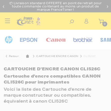
📦 Livraison standard O
FFERTE
en point de retrait pour
toute commande contenant au moins un produit de
marque FranceToner !
0
Retour
CARTOUCHE ENCRE CANON
CLI526C
CARTOUCHE D'ENCRE CANON CLI526C
Cartouche d'encre compatibles CANON
CLI526C pour imprimantes
Voici la liste des Cartouche d'encre de
marque constructeur ou compatibles,
équivalent à canon CLI526C