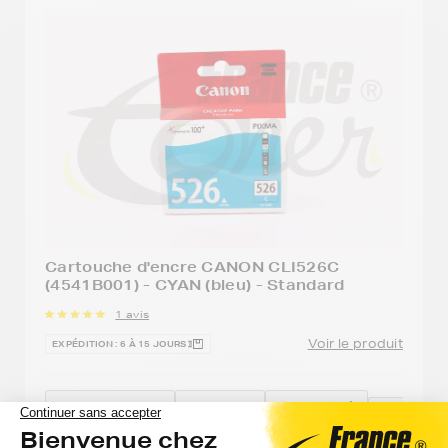
Cartouche d'encre CANON CLI526C
(4541B001) - CYAN (bleu) - Standard
1 avis
Voir le produit
EXPÉDITION : 6 À 15 JOURS
Option
Capacité
Vérifier la
Référe
:
:
compatibilité
:
avec mon
Cyan
500
CLI-52