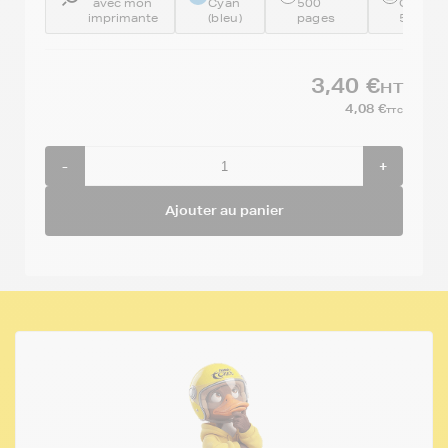
avec mon
Cyan
500
GENECL
imprimante
(bleu)
pages
526C
3,40 €
HT
4,08 €
TTC
-
+
Ajouter au panier