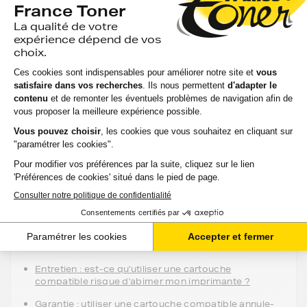
13,62 €
HT
16,34 €
TTC
-
+
Ajouter au panier
Aide & conseils
Qu'est ce qu'une cartouche compatible ?
Entretien : est-ce qu'utiliser une cartouche
compatible risque d'abimer mon imprimante ?
Garantie : utiliser une cartouche compatible annule-