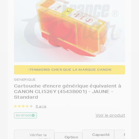
-75%
MOINS CHER QUE LA MARQUE CANON
GENERIQUE
Cartouche d'encre générique équivalent à
CANON CLI526Y (4543B001) - JAUNE -
Standard
5 avis
Voir le produit
EN STOCK
Capacité
Référe
Vérifier la
Option