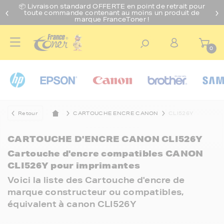
📦 Livraison standard O
FFERTE
en point de retrait pour
toute commande contenant au moins un produit de
marque FranceToner !
0
Retour
CARTOUCHE ENCRE CANON
CLI526Y
CARTOUCHE D'ENCRE CANON CLI526Y
Cartouche d'encre compatibles CANON
CLI526Y pour imprimantes
Voici la liste des Cartouche d'encre de
marque constructeur ou compatibles,
équivalent à canon CLI526Y