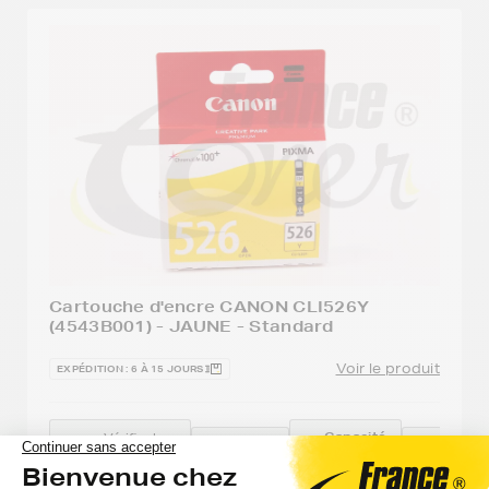
Cartouche d'encre CANON CLI526Y
(4543B001) - JAUNE - Standard
Voir le produit
EXPÉDITION : 6 À 15 JOURS
Capacité
Vérifier la
Option
Référe
:
compatibilité
:
:
avec mon
500
Jaune
CLI-52
imprimante
pages