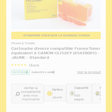
-57%
MOINS CHER QUE LA MARQUE CANON
FRANCE TONER
Cartouche d'encre compatible FranceToner
équivalent à CANON CLI526Y (4543B001) -
JAUNE - Standard
18 avis
Voir le produit
EN STOCK
GARANTIE 2 ANS
Capacité
Référe
Vérifier la
Option
:
:
compatibilité
:
avec mon
500
FTCCLI
Jaune
imprimante
pages
526Y