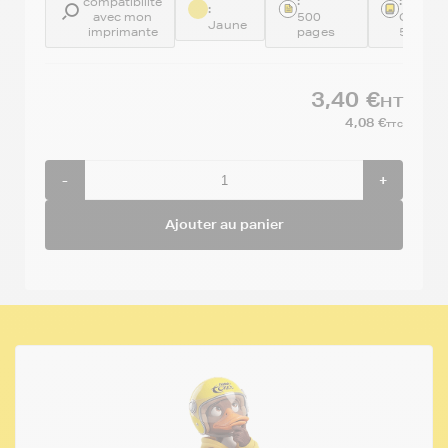
:
:
compatibilité
:
avec mon
500
GENECL
Jaune
imprimante
pages
526Y
3,40 €
HT
4,08 €
TTC
-
+
Ajouter au panier