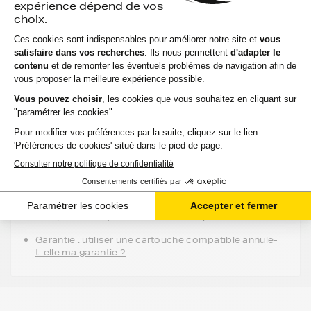
-
+
Ajouter au panier
Aide & conseils
Qu'est ce qu'une cartouche compatible ?
Entretien : est-ce qu'utiliser une cartouche
compatible risque d'abimer mon imprimante ?
Garantie : utiliser une cartouche compatible annule-
t-elle ma garantie ?