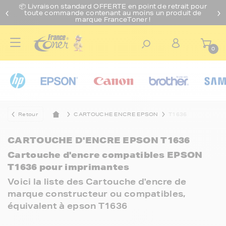
📦 Livraison standard O
FFERTE
en point de retrait pour
toute commande contenant au moins un produit de
marque FranceToner !
0
Retour
CARTOUCHE ENCRE EPSON
T1636
CARTOUCHE D'ENCRE EPSON T1636
Cartouche d'encre compatibles EPSON
T1636 pour imprimantes
Voici la liste des Cartouche d'encre de
marque constructeur ou compatibles,
équivalent à epson T1636