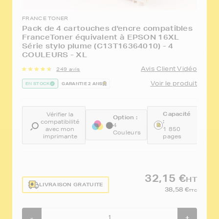
FRANCE TONER
Pack de 4 cartouches d'encre compatibles
FranceToner équivalent à EPSON 16XL
Série stylo plume (C13T16364010) - 4
COULEURS - XL
Avis Client Vidéo
249 avis
Voir le produit
EN STOCK
GARANTIE 2 ANS
Capacité
Vérifier la
Option :
R
:
compatibilité
:
4
avec mon
1 850
Couleurs
F
imprimante
pages
32,15 €
HT
LIVRAISON GRATUITE
38,58 €
TTC
-
+