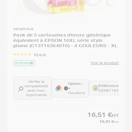
GENERIQUE
Pack de 5 cartouches d'encre générique
équivalent à EPSON 16XL série stylo
plume (C13T16364010) - 4 COULEURS - XL
54 avis
Voir le produit
EN STOCK
Vérifier la
Option :
Référence :
compatibilité
4
avec mon
GENET1636
Couleurs
imprimante
16,51 €
HT
19,81 €
TTC