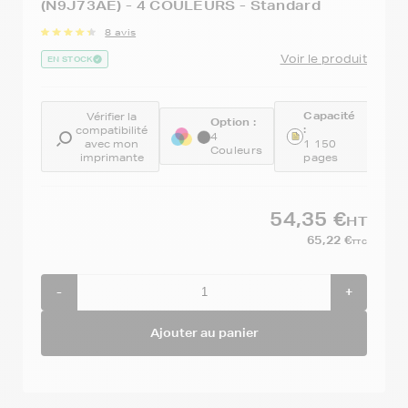
(N9J73AE) - 4 COULEURS - Standard
8 avis
Voir le produit
EN STOCK
Capacité
Vérifier la
Option :
R
:
compatibilité
:
4
avec mon
1 150
Couleurs
N
imprimante
pages
54,35 €
HT
65,22 €
TTC
-
+
Ajouter au panier