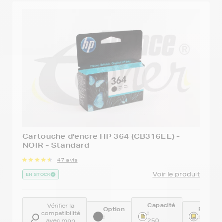
Cartouche d'encre HP 364 (CB316EE) -
NOIR - Standard
47 avis
Voir le produit
EN STOCK
Capacité
Vérifier la
Option
Référe
:
compatibilité
:
:
avec mon
250