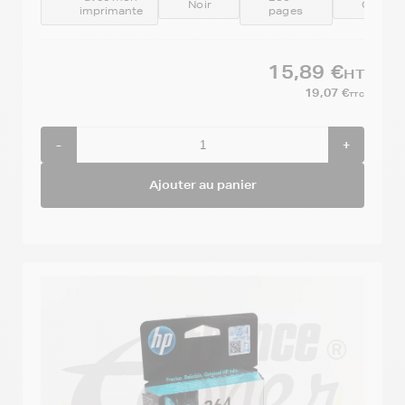
Noir
CB316
imprimante
pages
15,89 €
HT
19,07 €
TTC
-
+
Ajouter au panier