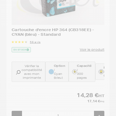
Cartouche d'encre HP 364 (CB318EE) -
CYAN (bleu) - Standard
56 avis
Voir le produit
EN STOCK
Option
Capacité
Vérifier la
Référe
:
:
compatibilité
:
avec mon
Cyan
300
CB318
imprimante
(bleu)
pages
14,28 €
HT
17,14 €
TTC
-
+