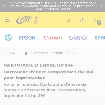
📦 Livraison standard O
FFERTE
en point de retrait pour
toute commande contenant au moins un produit de
marque FranceToner !
0
Retour
CARTOUCHE ENCRE HP
364
CARTOUCHE D'ENCRE HP 364
Cartouche d'encre compatibles HP 364
pour imprimantes
Voici la liste des Cartouche d'encre de
marque constructeur ou compatibles,
équivalent à hp 364