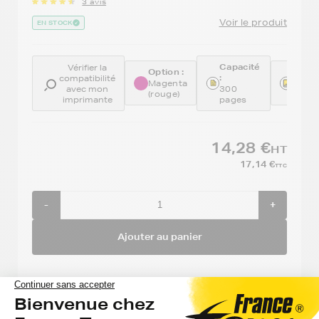
3 avis
Voir le produit
EN STOCK
Capacité
Vérifier la
Option :
Réfé
:
compatibilité
:
Magenta
avec mon
300
(rouge)
CB31
imprimante
pages
14,28 €
HT
17,14 €
TTC
-
+
Ajouter au panier