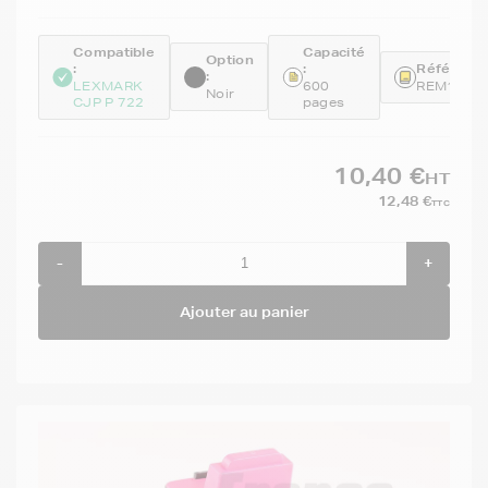
Compatible
Capacité
Option
:
:
Référence
:
LEXMARK
600
REM17G0
Noir
CJP P 722
pages
10,40 €
HT
12,48 €
TTC
-
+
Ajouter au panier