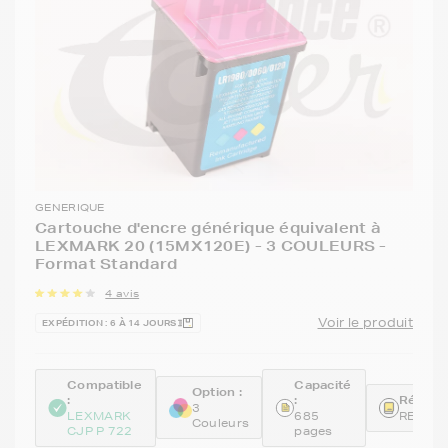
GENERIQUE
Cartouche d'encre générique équivalent à
LEXMARK 20 (15MX120E) - 3 COULEURS -
Format Standard
4 avis
Voir le produit
EXPÉDITION : 6 À 14 JOURS
Compatible
Capacité
Option :
:
:
Référen
3
LEXMARK
685
REM15
Couleurs
CJP P 722
pages