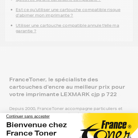
Est ce qu'utiliser une cartouche compatible risque
d'abimer mon imprimante ?
Utiliser une cartouche compatible annule t'elle ma
garantie ?
FranceToner, le spécialiste des
cartouches d'encre au meilleur prix pour
votre imprimante LEXMARK cjp p 722
Depuis 2000, FranceToner accompagne particuliers et
professionnels avec ses cartouches d'encre
compatibles avec votre imprimante LEXMARK cjp p 722.
Recommandée à plus de 97% par nos 2 millions de
clients, FranceToner est la référence. Nous proposons
plus de 300 000 produits pour toutes les plus grandes