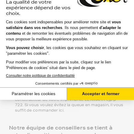
marques : Epson, HP, Canon, Lexmark, Brother,
Samsung, Konica-MInolta, Olivetti, Ricoh.... et même les
moins connues !
Pour votre imprimante LEXMARK cjp p
722, vous aurez le choix entre 3 niveaux
de gammes :
Marque FranceToner : la gamme référence, 100%
compatible, livraison offerte en point de retrait et
garantie deux ans. C'est le meilleur choix pour obtenir
une haute qualité à bas prix.
Gamme 1er Prix : produits compatibles avec votre
imprimante LEXMARK cjp p 722 à prix discount.
Marque Constructeur : les cartouches d'encre du
constructeur de votre imprimante LEXMARK cjp p
722. Si vous voulez évitez la queue en magasin, il vous
suffit de commander ici.
Notre équipe de conseillers se tient à