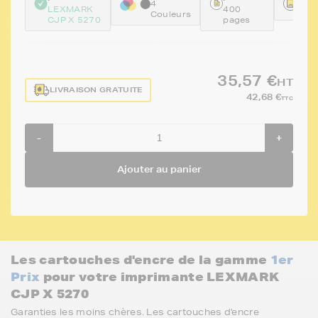
4
LEXMARK
400
FTL
Couleurs
CJP X 5270
pages
35,57 €
HT
LIVRAISON GRATUITE
42,68 €
TTC
-
+
Ajouter au panier
Les cartouches d'encre de la gamme
1er
Prix
pour votre imprimante LEXMARK
CJP X 5270
Garanties les moins chères. Les cartouches d'encre