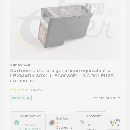
GENERIQUE
Cartouche d'encre générique équivalent à
LEXMARK 35XL (18C0035E) - 3 COULEURS -
Format XL
15 avis
Voir le produit
EN STOCK
Compatible
Capacité
Option :
:
:
Référen
3
LEXMARK
500
REM18
Couleurs
CJP X 5270
pages