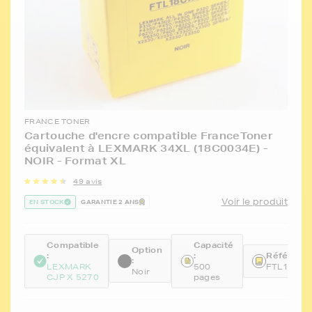
FRANCE TONER
Cartouche d'encre compatible FranceToner
équivalent à LEXMARK 34XL (18C0034E) -
NOIR - Format XL
49 avis
Voir le produit
EN STOCK
GARANTIE 2 ANS
Compatible
Capacité
Option
:
:
Référence
:
LEXMARK
500
FTL18CX
Noir
CJP X 5270
pages