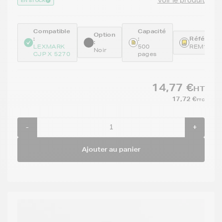
Voir le produit
EN STOCK
Compatible
Capacité
Option
:
:
Référence
:
LEXMARK
500
REM18CX
Noir
CJP X 5270
pages
14,77 €
HT
17,72 €
TTC
-
+
Ajouter au panier