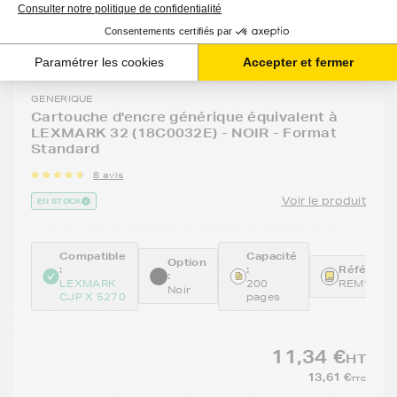
GENERIQUE
Cartouche d'encre générique équivalent à
LEXMARK 32 (18C0032E) - NOIR - Format
Standard
8 avis
Voir le produit
EN STOCK
Compatible
Capacité
Option
:
:
Référence
:
LEXMARK
200
REM18CX
Noir
CJP X 5270
pages
11,34 €
HT
13,61 €
TTC