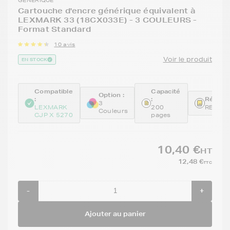
Cartouche d'encre générique équivalent à
LEXMARK 33 (18CX033E) - 3 COULEURS -
Format Standard
10 avis
Voir le produit
EN STOCK
Compatible
Capacité
Option :
:
:
Référen
3
LEXMARK
200
REM18
Couleurs
CJP X 5270
pages
10,40 €
HT
12,48 €
TTC
-
+
Ajouter au panier