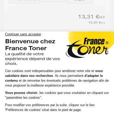
13,31 €
HT
15,97 €
TTC
-
+
Ajouter au panier