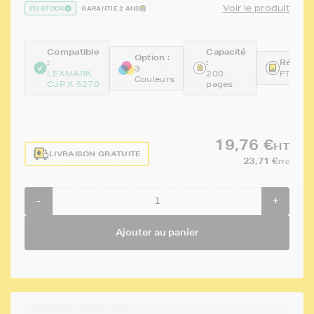
Voir le produit
EN STOCK
GARANTIE 2 ANS
Compatible
Capacité
Option :
:
:
Référen
3
LEXMARK
200
FTL18
Couleurs
CJP X 5270
pages
19,76 €
HT
LIVRAISON GRATUITE
23,71 €
TTC
-
+
Ajouter au panier