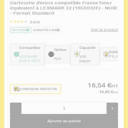
Cartouche d'encre compatible FranceToner
équivalent à LEXMARK 32 (18C0032E) - NOIR
- Format Standard
3 avis
Voir le produit
EN STOCK
GARANTIE 2 ANS
Compatible
Capacité
Option
:
:
Référence
:
LEXMARK
200
FTL18CX
Noir
CJP X 5270
pages
16,54 €
HT
LIVRAISON GRATUITE
19,85 €
TTC
-
+
Ajouter au panier