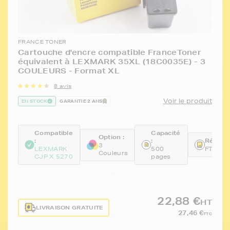
FRANCE TONER
Cartouche d'encre compatible FranceToner
équivalent à LEXMARK 35XL (18C0035E) - 3
COULEURS - Format XL
8 avis
Voir le produit
EN STOCK
GARANTIE 2 ANS
Compatible
Capacité
Option :
:
:
Référen
3
LEXMARK
500
FTL18
Couleurs
CJP X 5270
pages
22,88 €
HT
LIVRAISON GRATUITE
27,46 €
TTC