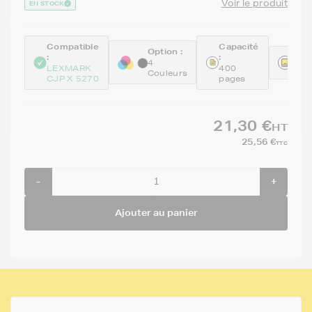
Voir le produit
EN STOCK
Compatible
Capacité
Option :
:
:
Réfé
4
LEXMARK
400
REM
Couleurs
CJP X 5270
pages
21,30 €
HT
25,56 €
TTC
-
+
Ajouter au panier