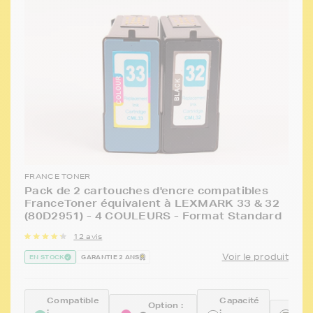
FRANCE TONER
Pack de 2 cartouches d'encre compatibles
FranceToner équivalent à LEXMARK 33 & 32
(80D2951) - 4 COULEURS - Format Standard
12 avis
Voir le produit
EN STOCK
GARANTIE 2 ANS
Compatible
Capacité
Option :
:
:
Réfé