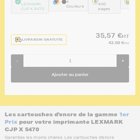
4
LEXMARK
400
FTL
Couleurs
CJP X 5470
pages
35,57 €
HT
LIVRAISON GRATUITE
42,68 €
TTC
-
+
Ajouter au panier
Les cartouches d'encre de la gamme
1er
Prix
pour votre imprimante LEXMARK
CJP X 5470
Garanties les moins chères. Les cartouches d'encre