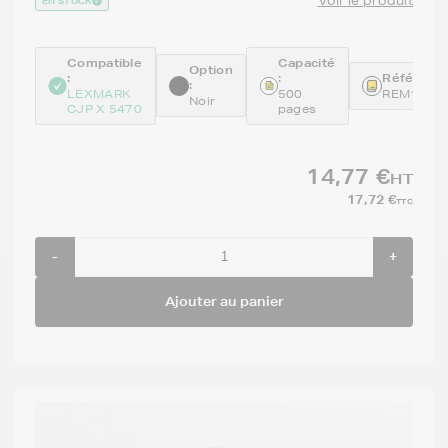
Voir le produit
EN STOCK
Compatible
Capacité
Option
:
:
Référence
:
LEXMARK
500
REM18CX
Noir
CJP X 5470
pages
14,77 €
HT
17,72 €
TTC
-
+
Ajouter au panier