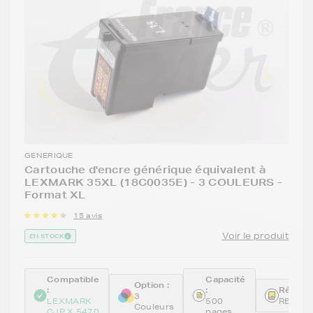
GENERIQUE
Cartouche d'encre générique équivalent à
LEXMARK 35XL (18C0035E) - 3 COULEURS -
Format XL
15 avis
Voir le produit
EN STOCK
Compatible
Capacité
Option :
:
:
Référen
3
LEXMARK
500
REM18
Couleurs
CJP X 5470
pages