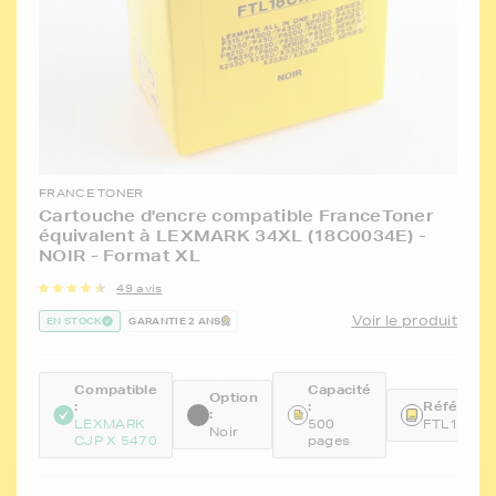
FRANCE TONER
Cartouche d'encre compatible FranceToner
équivalent à LEXMARK 34XL (18C0034E) -
NOIR - Format XL
49 avis
Voir le produit
EN STOCK
GARANTIE 2 ANS
Compatible
Capacité
Option
:
:
Référence
:
LEXMARK
500
FTL18CX
Noir
CJP X 5470
pages