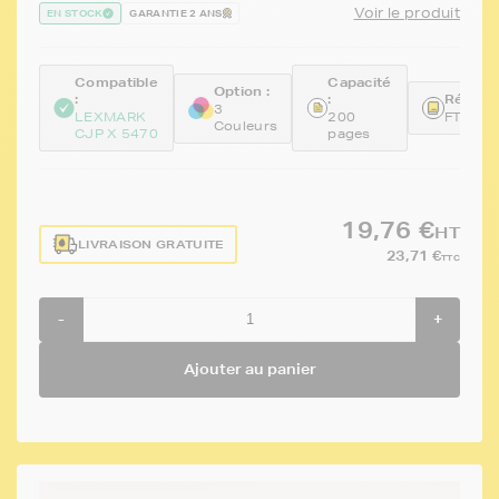
Voir le produit
EN STOCK
GARANTIE 2 ANS
Compatible
Capacité
Option :
:
:
Référen
3
LEXMARK
200
FTL18
Couleurs
CJP X 5470
pages
19,76 €
HT
LIVRAISON GRATUITE
23,71 €
TTC
-
+
Ajouter au panier