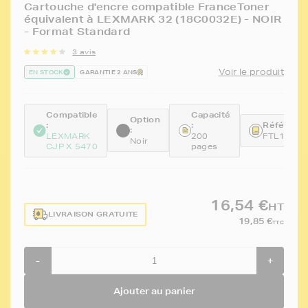
Cartouche d'encre compatible FranceToner
équivalent à LEXMARK 32 (18C0032E) - NOIR
- Format Standard
3 avis
Voir le produit
EN STOCK
GARANTIE 2 ANS
Compatible
Capacité
Option
:
:
Référence
:
LEXMARK
200
FTL18CX
Noir
CJP X 5470
pages
16,54 €
HT
LIVRAISON GRATUITE
19,85 €
TTC
-
+
Ajouter au panier