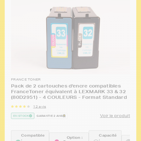
FRANCE TONER
Pack de 2 cartouches d'encre compatibles
FranceToner équivalent à LEXMARK 33 & 32
(80D2951) - 4 COULEURS - Format Standard
12 avis
Voir le produit
EN STOCK
GARANTIE 2 ANS
Compatible
Capacité
Option :
:
:
Réfé