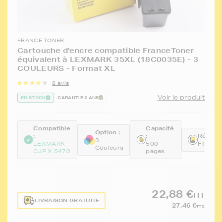
FRANCE TONER
Cartouche d'encre compatible FranceToner
équivalent à LEXMARK 35XL (18C0035E) - 3
COULEURS - Format XL
8 avis
Voir le produit
EN STOCK
GARANTIE 2 ANS
Compatible
Capacité
Option :
:
:
Référen
3
LEXMARK
500
FTL18
Couleurs
CJP X 5470
pages
22,88 €
HT
LIVRAISON GRATUITE
27,46 €
TTC