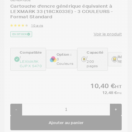
Cartouche d'encre générique équivalent à
LEXMARK 33 (18CX033E) - 3 COULEURS -
Format Standard
10 avis
Voir le produit
EN STOCK
Compatible
Capacité
Option :
:
:
Référen
3
LEXMARK
200
REM18
Couleurs
CJP X 5470
pages
10,40 €
HT
12,48 €
TTC
-
+
Ajouter au panier