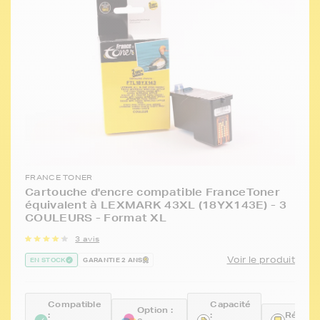
FRANCE TONER
Cartouche d'encre compatible FranceToner
équivalent à LEXMARK 43XL (18YX143E) - 3
COULEURS - Format XL
3 avis
Voir le produit
EN STOCK
GARANTIE 2 ANS
Compatible
Capacité
Option :
:
:
Référen