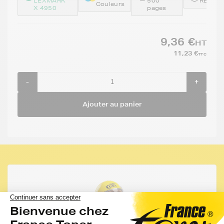
LEXMARK
500
REM18
Couleurs
X 4950
pages
9,36 €
HT
11,23 €
TTC
-
+
Ajouter au panier