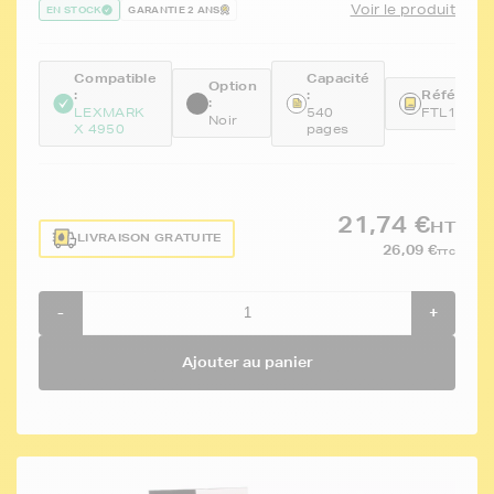
Voir le produit
EN STOCK
GARANTIE 2 ANS
Compatible
Capacité
Option
:
:
Référence
:
LEXMARK
540
FTL18Y01
Noir
X 4950
pages
21,74 €
HT
LIVRAISON GRATUITE
26,09 €
TTC
-
+
Ajouter au panier