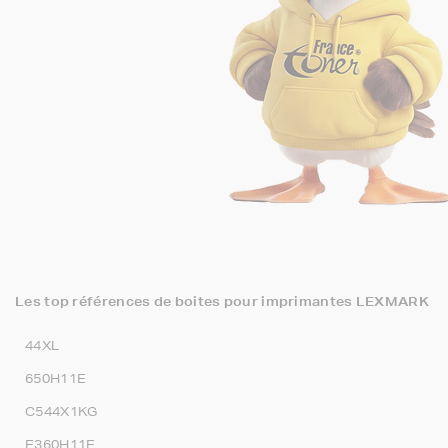
Les top références de boites pour imprimantes LEXMARK
44XL
650H11E
C544X1KG
E360H11E