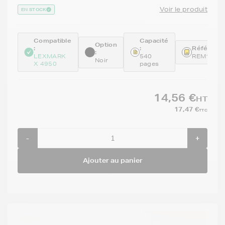
Voir le produit
EN STOCK
Compatible
Capacité
Option
:
:
Référence
:
LEXMARK
540
REM18Y0
Noir
X 4950
pages
14,56 €
HT
17,47 €
TTC
-
+
Ajouter au panier