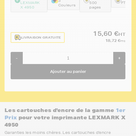
3
LEXMARK
500
FTL18
Couleurs
X 4950
pages
15,60 €
HT
LIVRAISON GRATUITE
18,72 €
TTC
-
+
Ajouter au panier
Les cartouches d'encre de la gamme
1er
Prix
pour votre imprimante LEXMARK X
4950
Garanties les moins chères. Les cartouches d'encre