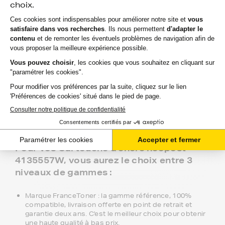
Cartouche d'encre compatibles
équivalent à neopost 4135557W au
meilleur prix pour votre imprimante.
Depuis 2000, FranceToner accompagne particuliers et
professionnels avec ses Cartouche d'encre compatibles
équivalent à neopost 4135557W.
Recommandée à plus de 97% par nos 2 millions de
clients, FranceToner est la référence. Nous proposons
plus de 300 000 produits pour toutes les plus grandes
marques : Epson, HP, Canon, Lexmark, Brother,
Samsung, Konica-MInolta, Olivetti, Ricoh.... et même les
moins connues !
Pour vos Cartouche d'encre neopost
4135557W, vous aurez le choix entre 3
niveaux de gammes :
Marque FranceToner : la gamme référence, 100%
compatible, livraison offerte en point de retrait et
garantie deux ans. C'est le meilleur choix pour obtenir
une haute qualité à bas prix.