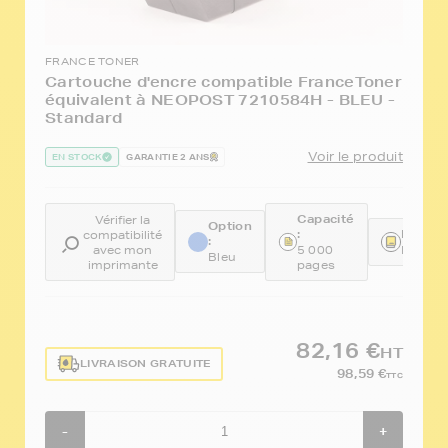
FRANCE TONER
Cartouche d'encre compatible FranceToner
équivalent à NEOPOST 7210584H - BLEU -
Standard
Voir le produit
EN STOCK
GARANTIE 2 ANS
Capacité
Vérifier la
Option
:
Référe
compatibilité
:
avec mon
5 000
FTN72
Bleu
imprimante
pages
82,16 €
HT
LIVRAISON GRATUITE
98,59 €
TTC
-
+