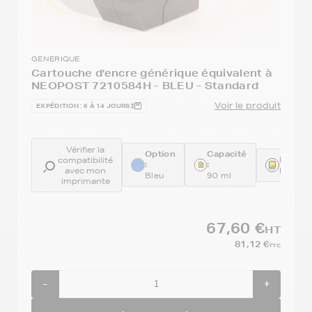
GENERIQUE
Cartouche d'encre générique équivalent à
NEOPOST 7210584H - BLEU - Standard
Voir le produit
EXPÉDITION : 6 À 14 JOURS
Vérifier la
Option
Capacité
Référe
compatibilité
:
:
avec mon
REM72
Bleu
90 ml
imprimante
67,60 €
HT
81,12 €
TTC
-
+