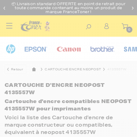
📦 Livraison standard O
FFERTE
en point de retrait pour
toute commande contenant au moins un produit de
marque FranceToner !
0
Retour
CARTOUCHE ENCRE NEOPOST
4135557W
CARTOUCHE D'ENCRE NEOPOST
4135557W
Cartouche d'encre compatibles NEOPOST
4135557W pour imprimantes
Voici la liste des Cartouche d'encre de
marque constructeur ou compatibles,
équivalent à neopost 4135557W