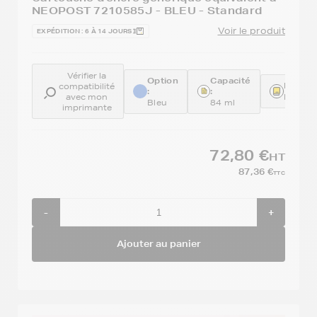
NEOPOST 7210585J - BLEU - Standard
Voir le produit
EXPÉDITION : 6 À 14 JOURS
Vérifier la
Option
Capacité
Référe
compatibilité
:
:
avec mon
REM72
Bleu
84 ml
imprimante
72,80 €
HT
87,36 €
TTC
-
+
Ajouter au panier