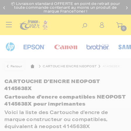
📦 Livraison standard O
FFERTE
en point de retrait pour
toute commande contenant au moins un produit de
marque FranceToner !
0
Retour
CARTOUCHE ENCRE NEOPOST
4145638X
CARTOUCHE D'ENCRE NEOPOST
4145638X
Cartouche d'encre compatibles NEOPOST
4145638X pour imprimantes
Voici la liste des Cartouche d'encre de
marque constructeur ou compatibles,
équivalent à neopost 4145638X