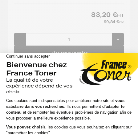
83,20 €
HT
99,84 €
TTC
-
+
Ajouter au panier