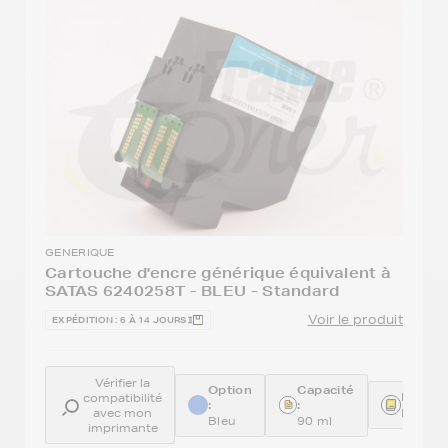
GENERIQUE
Cartouche d'encre générique équivalent à
SATAS 6240258T - BLEU - Standard
Voir le produit
EXPÉDITION : 6 À 14 JOURS
Vérifier la
Option
Capacité
Référe
compatibilité
:
:
avec mon
REM62
Bleu
90 ml
imprimante