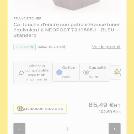
FRANCE TONER
Cartouche d'encre compatible FranceToner
équivalent à NEOPOST 7210585J - BLEU -
Standard
Voir le produit
EN STOCK
GARANTIE 2 ANS
Vérifier la
Option
Capacité
Référe
compatibilité
:
:
avec mon
FTN72
Bleu
84 ml
imprimante
85,49 €
HT
LIVRAISON GRATUITE
102,59 €
TTC
-
+