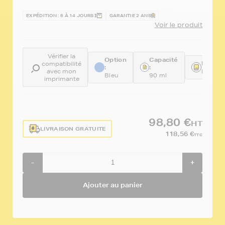
EXPÉDITION : 6 À 14 JOURS
GARANTIE 2 ANS
Voir le produit
Vérifier la
Option
Capacité
Référe
compatibilité
:
:
avec mon
FTS62
Bleu
90 ml
imprimante
98,80 €
HT
LIVRAISON GRATUITE
118,56 €
TTC
-
+
Ajouter au panier