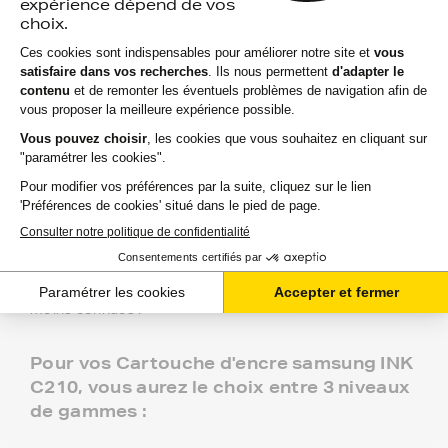
FranceToner, le spécialiste des
Cartouche d'encre compatibles
équivalent à samsung INK C210 au
meilleur prix pour votre imprimante.
Depuis 2000, FranceToner accompagne particuliers et
professionnels avec ses Cartouche d'encre compatibles
équivalent à samsung INK C210.
Recommandée à plus de 97% par nos 2 millions de
clients, FranceToner est la référence. Nous proposons
plus de 300 000 produits pour toutes les plus grandes
marques : Epson, HP, Canon, Lexmark, Brother,
Samsung, Konica-MInolta, Olivetti, Ricoh.... et même les
moins connues !
Pour vos Cartouche d'encre samsung INK
C210, vous aurez le choix entre 3 niveaux
de gammes :