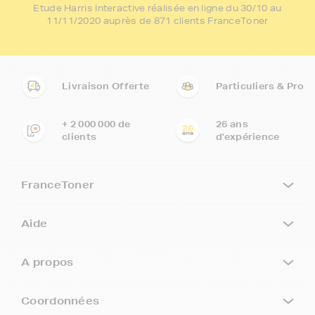
Etude Harris Interactive réalisée en ligne du 30/10 au
11/11/2020 auprès de 871 clients FranceToner
Livraison Offerte
Particuliers & Pro
+ 2 000 000 de
26 ans
clients
d'expérience
FranceToner
Aide
A propos
Coordonnées