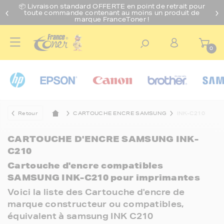
📦 Livraison standard O
FFERTE
en point de retrait pour
toute commande contenant au moins un produit de
marque FranceToner !
0
Retour
CARTOUCHE ENCRE SAMSUNG
INK-C210
CARTOUCHE D'ENCRE SAMSUNG INK-
C210
Cartouche d'encre compatibles
SAMSUNG INK-C210 pour imprimantes
Voici la liste des Cartouche d'encre de
marque constructeur ou compatibles,
équivalent à samsung INK C210