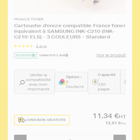
FRANCE TONER
Cartouche d'encre compatible FranceToner
équivalent à SAMSUNG INK-C210 (INK-
C210-ELS) - 3 COULEURS - Standard
2 avis
Voir le produit
EN STOCK
GARANTIE 2 ANS
Capacité
Réfé
Vérifier la
Option :
:
:
compatibilité
3
avec mon
250
FTSI
Couleurs
imprimante
pages
C21
11,34 €
HT
LIVRAISON GRATUITE
13,61 €
TTC