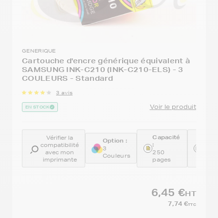
GENERIQUE
Cartouche d'encre générique équivalent à
SAMSUNG INK-C210 (INK-C210-ELS) - 3
COULEURS - Standard
3 avis
Voir le produit
EN STOCK
Capacité
Réfé
Vérifier la
Option :
:
:
compatibilité
3
avec mon
250
REMI
Couleurs
imprimante
pages
C21
6,45 €
HT
7,74 €
TTC