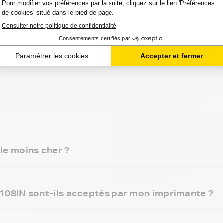
chant que votre commande est souvent attendue avec
e moins cher ?
08IN sont-ils acceptés par mon imprimante ?