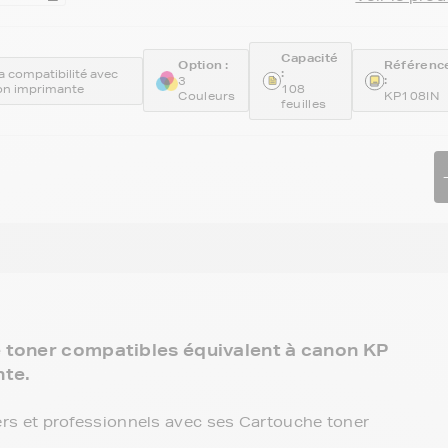
Capacité
Option :
Référenc
:
 la compatibilité avec
:
3
n imprimante
108
Couleurs
KP108IN
feuilles
e toner compatibles équivalent à canon KP
nte.
rs et professionnels avec ses Cartouche toner