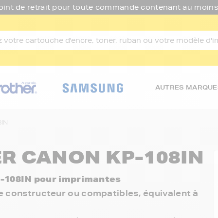
oint de retrait pour toute commande contenant au moins
AUTRES MARQUE
8IN
R CANON KP-108IN
-108IN pour imprimantes
ue constructeur ou compatibles, équivalent à