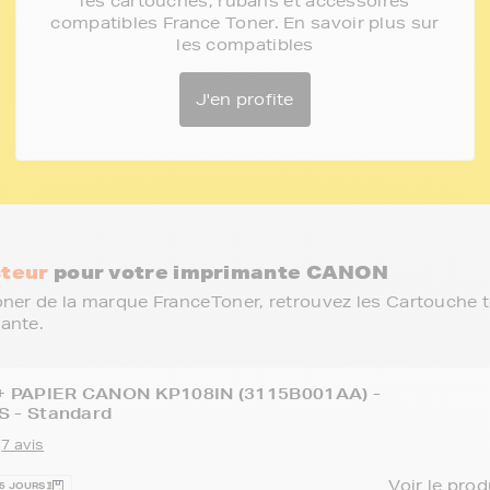
les cartouches, rubans et accessoires
compatibles France Toner. En savoir plus sur
les compatibles
J'en profite
teur
pour votre imprimante CANON
ner de la marque FranceToner, retrouvez les Cartouche 
ante.
+ PAPIER CANON KP108IN (3115B001AA) -
 - Standard
7 avis
Voir le prod
15 JOURS