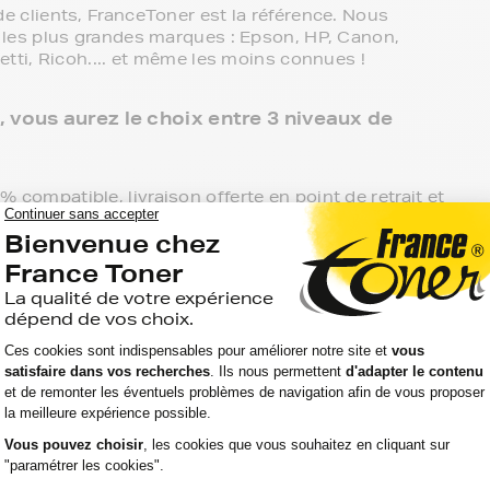
 clients, FranceToner est la référence. Nous
les plus grandes marques : Epson, HP, Canon,
tti, Ricoh.... et même les moins connues !
vous aurez le choix entre 3 niveaux de
compatible, livraison offerte en point de retrait et
obtenir une haute qualité à bas prix.
ents à vos Cartouche toner canon KP 108IN à prix
non KP 108IN du constructeur de votre imprimante.
vous suffit de commander ici.
re disposition si vous avez des questions.
ent ou directement par téléphone. N'hésitez pas à
z optimiser le coût à la feuille imprimée.
ntrepôt à leur arrivée chez vous ou au point de