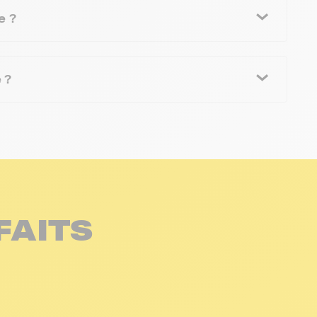
e ?
 ?
FAITS