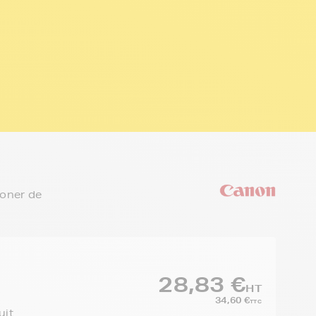
toner de
28,83 €
HT
34,60 €
TTC
uit