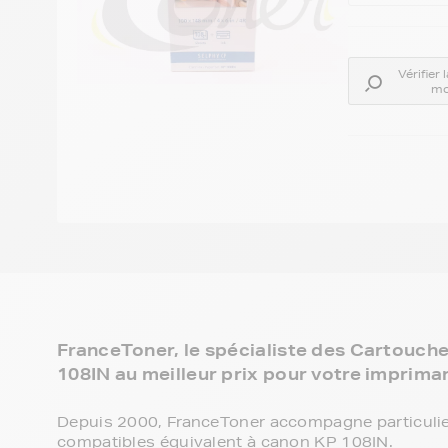
Vérifier
mo
FranceToner, le spécialiste des Cartouch
108IN au meilleur prix pour votre imprima
Depuis 2000, FranceToner accompagne particulie
compatibles équivalent à canon KP 108IN.