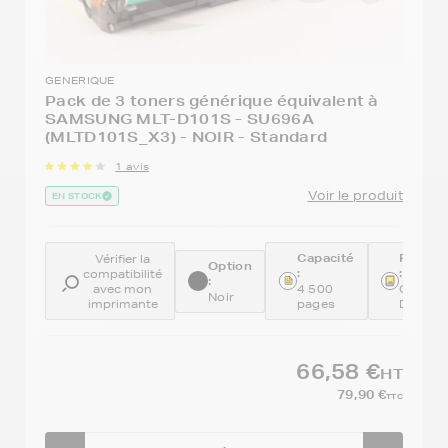
GENERIQUE
Pack de 3 toners générique équivalent à
SAMSUNG MLT-D101S - SU696A
(MLTD101S_X3) - NOIR - Standard
1 avis
Voir le produit
EN STOCK
Capacité
Référe
Vérifier la
Option
:
:
compatibilité
:
avec mon
4 500
GENEM
Noir
imprimante
pages
D101S
66,58 €
HT
79,90 €
TTC