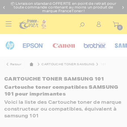
📦 Livraison standard O
FFERTE
en point de retrait pour
toute commande contenant au moins un produit de
marque FranceToner !
0
Retour
CARTOUCHE TONER SAMSUNG
101
CARTOUCHE TONER SAMSUNG 101
Cartouche toner compatibles SAMSUNG
101 pour imprimantes
Voici la liste des Cartouche toner de marque
constructeur ou compatibles, équivalent à
samsung 101