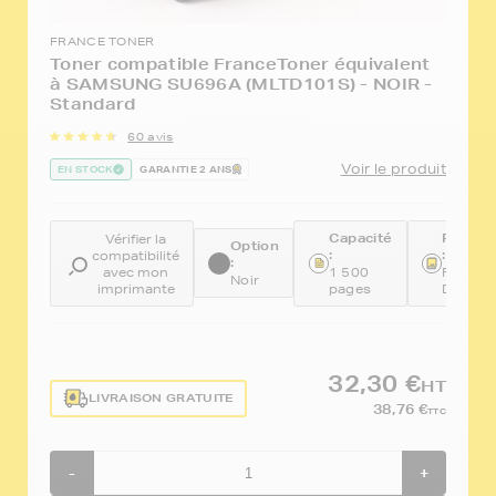
FRANCE TONER
Toner compatible FranceToner équivalent
à SAMSUNG SU696A (MLTD101S) - NOIR -
Standard
60 avis
Voir le produit
EN STOCK
GARANTIE 2 ANS
Capacité
Référe
Vérifier la
Option
:
:
compatibilité
:
avec mon
1 500
FTSMLT
Noir
imprimante
pages
D101S
32,30 €
HT
LIVRAISON GRATUITE
38,76 €
TTC
-
+