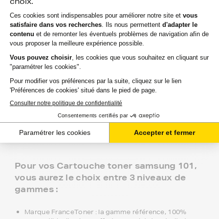
FranceToner, le spécialiste des
Cartouche toner compatibles équivalent
à samsung 101 au meilleur prix pour
votre imprimante.
Depuis 2000, FranceToner accompagne particuliers et
professionnels avec ses Cartouche toner compatibles
équivalent à samsung 101.
Recommandée à plus de 97% par nos 2 millions de
clients, FranceToner est la référence. Nous proposons
plus de 300 000 produits pour toutes les plus grandes
marques : Epson, HP, Canon, Lexmark, Brother,
Samsung, Konica-MInolta, Olivetti, Ricoh.... et même les
moins connues !
Pour vos Cartouche toner samsung 101,
vous aurez le choix entre 3 niveaux de
gammes :
Marque FranceToner : la gamme référence, 100%