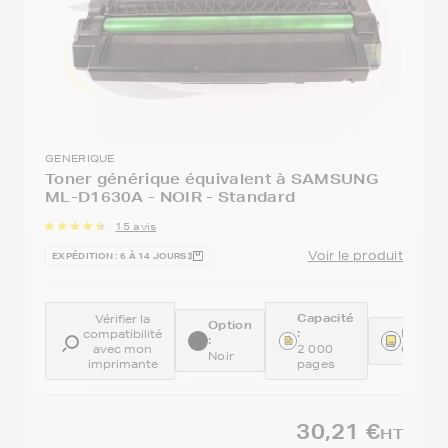
GENERIQUE
Toner générique équivalent à SAMSUNG
ML-D1630A - NOIR - Standard
15 avis
Voir le produit
EXPÉDITION : 6 À 14 JOURS
Capacité
Vérifier la
Option
:
Référe
compatibilité
:
avec mon
2 000
GENEM
Noir
imprimante
pages
30,21 €
HT