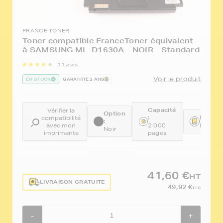
FRANCE TONER
Toner compatible FranceToner équivalent
à SAMSUNG ML-D1630A - NOIR - Standard
11 avis
Voir le produit
EN STOCK
GARANTIE 2 ANS
Capacité
Vérifier la
Option
:
Référe
compatibilité
:
avec mon
2 000
FTSML
Noir
imprimante
pages
41,60 €
HT
LIVRAISON GRATUITE
49,92 €
TTC
-
+