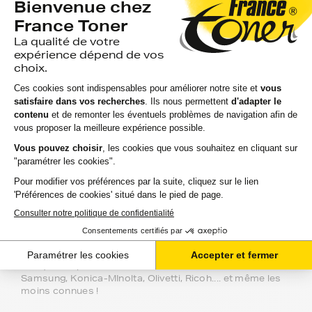
FranceToner, le spécialiste des
Cartouche toner compatibles équivalent
à samsung ML D1630A au meilleur prix
pour votre imprimante.
Depuis 2000, FranceToner accompagne particuliers et
professionnels avec ses Cartouche toner compatibles
équivalent à samsung ML D1630A.
Recommandée à plus de 97% par nos 2 millions de
clients, FranceToner est la référence. Nous proposons
plus de 300 000 produits pour toutes les plus grandes
marques : Epson, HP, Canon, Lexmark, Brother,
Samsung, Konica-MInolta, Olivetti, Ricoh.... et même les
moins connues !