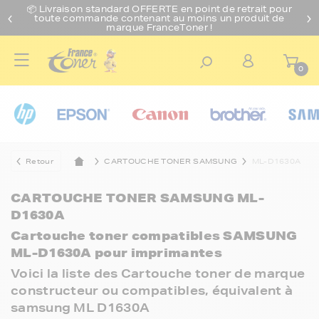
📦 Livraison standard O
FFERTE
en point de retrait pour
toute commande contenant au moins un produit de
marque FranceToner !
0
Retour
CARTOUCHE TONER SAMSUNG
ML-D1630A
CARTOUCHE TONER SAMSUNG ML-
D1630A
Cartouche toner compatibles SAMSUNG
ML-D1630A pour imprimantes
Voici la liste des Cartouche toner de marque
constructeur ou compatibles, équivalent à
samsung ML D1630A