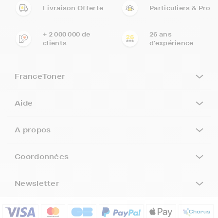
Livraison Offerte
Particuliers & Pro
+ 2 000 000 de
26 ans
clients
d'expérience
FranceToner
Aide
A propos
Coordonnées
Newsletter
5€ offerts sur votre 1ère
commande !