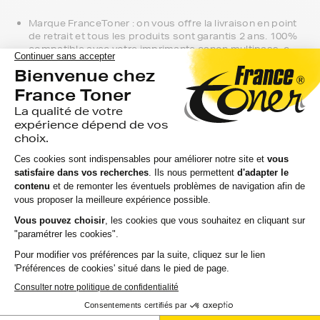
Marque FranceToner : on vous offre la livraison en point
de retrait et tous les produits sont garantis 2 ans. 100%
compatible avec votre imprimante canon multipass-c,
c'est le meilleur compromis entre qualité et prix et nous
proposons toutes les références compatibles, noir et
couleur, en pack ou à l’unité, selon le modèle et la gamme
de votre imprimante.
Gamme 1er Prix : compatibles avec votre imprimante
canon multipass-c, ces produits sans marque sont ceux
de notre gamme discount.
Marque constructeur : si vous avez l'habitude d'aller
chercher vos cartouches d'encre canon multipass-c en
magasin, gagnez du temps en vous faisant livrer
directement chez vous.
Si vous avez la moindre question sur la
compatibilité de votre produit avec votre
imprimante canon multipass-c, nous
sommes à votre écoute.